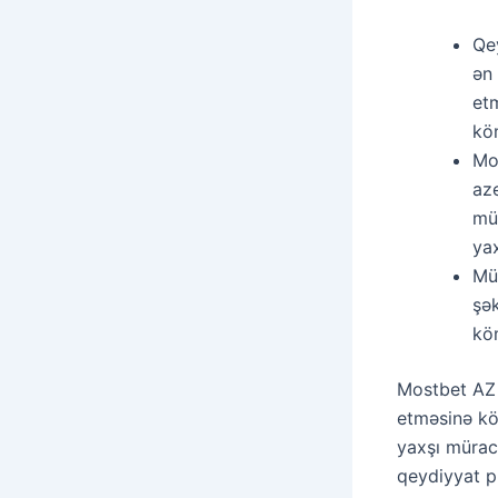
Qe
ən 
et
kö
Mo
aze
mü
ya
Mü
şək
kö
Mostbet AZ s
etməsinə köm
yaxşı mürac
qeydiyyat pr