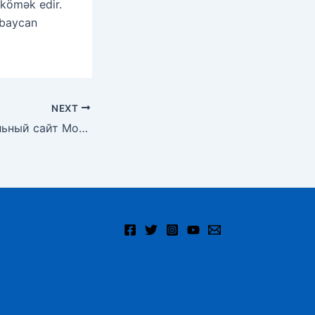
 kömək edir.
rbaycan
NEXT
Mostbet официальный сайт Мостбет букмекерская контора и казино.3314 (2)