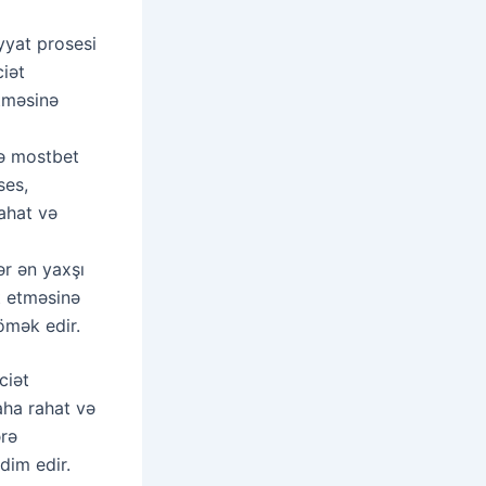
yyat prosesi
ciət
tməsinə
rə mostbet
ses,
ahat və
ər ən yaxşı
t etməsinə
ömək edir.
ciət
aha rahat və
ərə
dim edir.