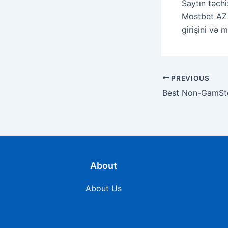
Saytın təchi
Mostbet AZ 
girişini və 
PREVIOUS
About
About Us