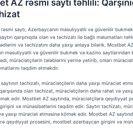
t AZ rəsmi saytı təhlili: Qarşın
hizat
rəsmi saytı, Azerbaycanın məsuliyyətli və güvenilir bukmek
 saytın qarşınıqda olan və təchizatı ilə bağlı məlumatları təhl
dlərini və təchizatını daha yaxşı anlaya bilərik. Mostbet AZ
 məsuliyyətli və güvenilir bukmek və kazino saytlarından bi
di, müraciətçilərin tələblərini yerinə yetirib, onları müraci
umatlarını təqdim etməkdir.
saytının təchizatı, müraciətçilərin daha yaxşı müraciət et
 qarşısında olan təchizat, müraciətçilərin daha rahat və yax
mək edir. Mostbet AZ saytında, müraciətçilərə qeydiyyat pr
irişini və münasibətlərini təqdim edir. Saytın təchizatı, müra
və yaxşı müraciət etməsinə kömək edir. Mostbet AZ saytınd
rə qeydiyyat prosesini, mostbet azerbaycan girişini və müna