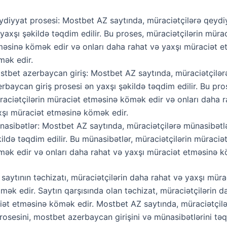
ydiyyat prosesi: Mostbet AZ saytında, müraciətçilərə qeydi
yaxşı şəkildə təqdim edilir. Bu proses, müraciətçilərin müra
məsinə kömək edir və onları daha rahat və yaxşı müraciət e
mək edir.
stbet azerbaycan giriş: Mostbet AZ saytında, müraciətçilə
rbaycan giriş prosesi ən yaxşı şəkildə təqdim edilir. Bu pro
raciətçilərin müraciət etməsinə kömək edir və onları daha r
xşı müraciət etməsinə kömək edir.
nasibətlər: Mostbet AZ saytında, müraciətçilərə münasibətl
ildə təqdim edilir. Bu münasibətlər, müraciətçilərin müraciə
mək edir və onları daha rahat və yaxşı müraciət etməsinə k
aytının təchizatı, müraciətçilərin daha rahat və yaxşı müra
ək edir. Saytın qarşısında olan təchizat, müraciətçilərin d
iət etməsinə kömək edir. Mostbet AZ saytında, müraciətçil
osesini, mostbet azerbaycan girişini və münasibətlərini təq