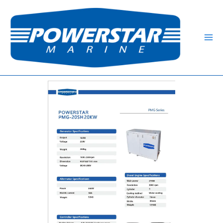
跳
Mai
至
Me
内
容