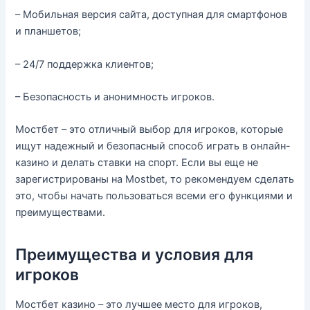
– Мобильная версия сайта, доступная для смартфонов
и планшетов;
– 24/7 поддержка клиентов;
– Безопасность и анонимность игроков.
Мостбет – это отличный выбор для игроков, которые
ищут надежный и безопасный способ играть в онлайн-
казино и делать ставки на спорт. Если вы еще не
зарегистрированы на Mostbet, то рекомендуем сделать
это, чтобы начать пользоваться всеми его функциями и
преимуществами.
Преимущества и условия для
игроков
Мостбет казино – это лучшее место для игроков,