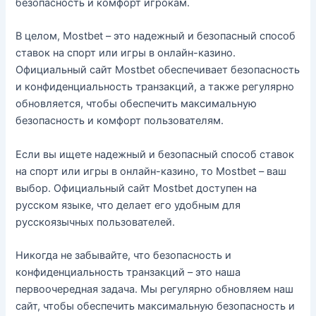
безопасность и комфорт игрокам.
В целом, Mostbet – это надежный и безопасный способ
ставок на спорт или игры в онлайн-казино.
Официальный сайт Mostbet обеспечивает безопасность
и конфиденциальность транзакций, а также регулярно
обновляется, чтобы обеспечить максимальную
безопасность и комфорт пользователям.
Если вы ищете надежный и безопасный способ ставок
на спорт или игры в онлайн-казино, то Mostbet – ваш
выбор. Официальный сайт Mostbet доступен на
русском языке, что делает его удобным для
русскоязычных пользователей.
Никогда не забывайте, что безопасность и
конфиденциальность транзакций – это наша
первоочередная задача. Мы регулярно обновляем наш
сайт, чтобы обеспечить максимальную безопасность и