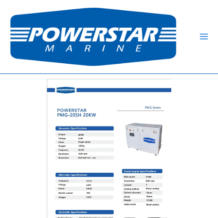
跳
Mai
至
Me
内
容