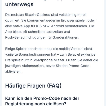
unterwegs
Die meisten Bitcoin‑Casinos sind vollständig mobil
optimiert. Sie können entweder im Browser spielen oder
eine native App für iOS bzw. Android herunterladen. Die
App bietet oft schnellere Ladezeiten und
Push‑Benachrichtigungen für Sonderaktionen.
Einige Spieler berichten, dass die mobile Version leicht
variierte Bonusbedingungen hat – zum Beispiel exklusive
Freispiele nur für Smartphone‑Nutzer. Prüfen Sie daher die
jeweiligen Aktionsseiten, bevor Sie den Promo‑Code
aktivieren.
Häufige Fragen (FAQ)
Kann ich den Promo‑Code nach der
Registrierung noch einlösen?