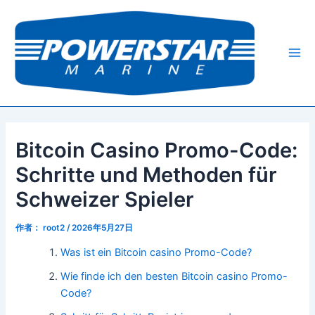
跳
Post
Mai
至
navigation
Me
内
容
Bitcoin Casino Promo-Code:
Schritte und Methoden für
Schweizer Spieler
作者：
root2
/
2026年5月27日
Was ist ein Bitcoin casino Promo-Code?
Wie finde ich den besten Bitcoin casino Promo-
Code?