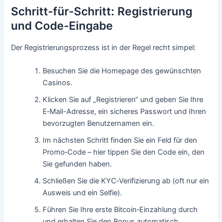
Schritt‑für‑Schritt: Registrierung
und Code‑Eingabe
Der Registrierungsprozess ist in der Regel recht simpel:
Besuchen Sie die Homepage des gewünschten
Casinos.
Klicken Sie auf „Registrieren“ und geben Sie Ihre
E‑Mail-Adresse, ein sicheres Passwort und Ihren
bevorzugten Benutzernamen ein.
Im nächsten Schritt finden Sie ein Feld für den
Promo‑Code – hier tippen Sie den Code ein, den
Sie gefunden haben.
Schließen Sie die KYC‑Verifizierung ab (oft nur ein
Ausweis und ein Selfie).
Führen Sie Ihre erste Bitcoin‑Einzahlung durch
und erhalten Sie den Bonus automatisch.