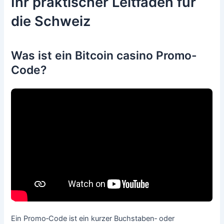
Ihr praktischer Leitfaden für
die Schweiz
Was ist ein Bitcoin casino Promo-
Code?
Ein Promo‑Code ist ein kurzer Buchstaben‑ oder