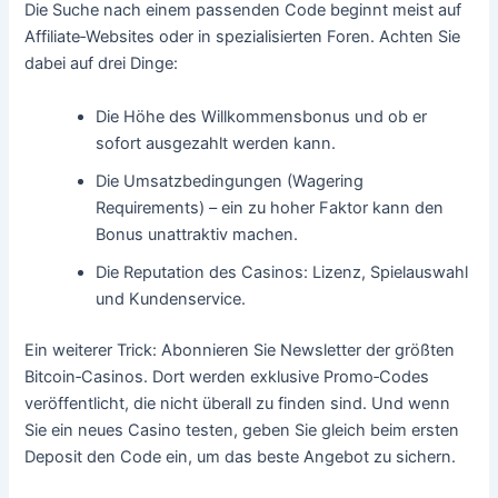
Die Suche nach einem passenden Code beginnt meist auf
Affiliate‑Websites oder in spezialisierten Foren. Achten Sie
dabei auf drei Dinge:
Die Höhe des Willkommensbonus und ob er
sofort ausgezahlt werden kann.
Die Umsatzbedingungen (Wagering
Requirements) – ein zu hoher Faktor kann den
Bonus unattraktiv machen.
Die Reputation des Casinos: Lizenz, Spielauswahl
und Kundenservice.
Ein weiterer Trick: Abonnieren Sie Newsletter der größten
Bitcoin‑Casinos. Dort werden exklusive Promo‑Codes
veröffentlicht, die nicht überall zu finden sind. Und wenn
Sie ein neues Casino testen, geben Sie gleich beim ersten
Deposit den Code ein, um das beste Angebot zu sichern.