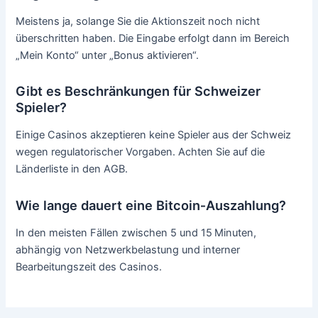
Meistens ja, solange Sie die Aktionszeit noch nicht
überschritten haben. Die Eingabe erfolgt dann im Bereich
„Mein Konto“ unter „Bonus aktivieren“.
Gibt es Beschränkungen für Schweizer
Spieler?
Einige Casinos akzeptieren keine Spieler aus der Schweiz
wegen regulatorischer Vorgaben. Achten Sie auf die
Länderliste in den AGB.
Wie lange dauert eine Bitcoin‑Auszahlung?
In den meisten Fällen zwischen 5 und 15 Minuten,
abhängig von Netzwerkbelastung und interner
Bearbeitungszeit des Casinos.