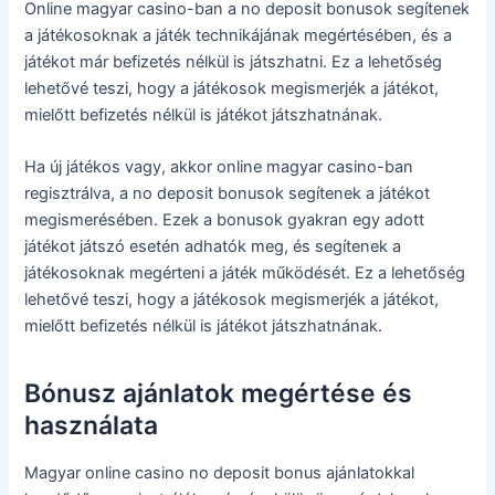
Online magyar casino-ban a no deposit bonusok segítenek
a játékosoknak a játék technikájának megértésében, és a
játékot már befizetés nélkül is játszhatni. Ez a lehetőség
lehetővé teszi, hogy a játékosok megismerjék a játékot,
mielőtt befizetés nélkül is játékot játszhatnának.
Ha új játékos vagy, akkor online magyar casino-ban
regisztrálva, a no deposit bonusok segítenek a játékot
megismerésében. Ezek a bonusok gyakran egy adott
játékot játszó esetén adhatók meg, és segítenek a
játékosoknak megérteni a játék működését. Ez a lehetőség
lehetővé teszi, hogy a játékosok megismerjék a játékot,
mielőtt befizetés nélkül is játékot játszhatnának.
Bónusz ajánlatok megértése és
használata
Magyar online casino no deposit bonus ajánlatokkal