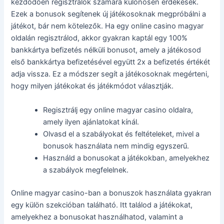
kezdődően regisztrálók számára különösen érdekesek.
Ezek a bonusok segítenek új játékosoknak megpróbálni a
játékot, bár nem kötelezők. Ha egy online casino magyar
oldalán regisztrálod, akkor gyakran kaptál egy 100%
bankkártya befizetés nélküli bonusot, amely a játékosod
első bankkártya befizetésével együtt 2x a befizetés értékét
adja vissza. Ez a módszer segít a játékosoknak megérteni,
hogy milyen játékokat és játékmódot választják.
Regisztrálj egy online magyar casino oldalra,
amely ilyen ajánlatokat kínál.
Olvasd el a szabályokat és feltételeket, mivel a
bonusok használata nem mindig egyszerű.
Használd a bonusokat a játékokban, amelyekhez
a szabályok megfelelnek.
Online magyar casino-ban a bonuszok használata gyakran
egy külön szekcióban található. Itt találod a játékokat,
amelyekhez a bonusokat használhatod, valamint a