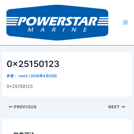
跳
Post
Mai
至
navigation
Me
内
容
0x25150123
作者：
root2
/
2026年4月25日
0x25150123
PREVIOUS
NEXT