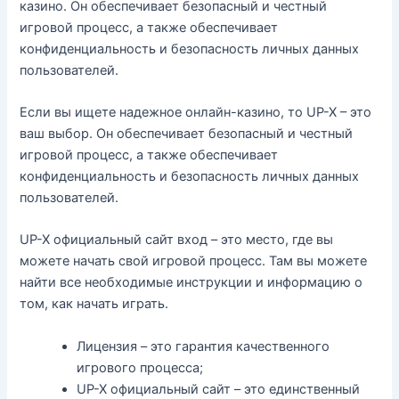
казино. Он обеспечивает безопасный и честный
игровой процесс, а также обеспечивает
конфиденциальность и безопасность личных данных
пользователей.
Если вы ищете надежное онлайн-казино, то UP-X – это
ваш выбор. Он обеспечивает безопасный и честный
игровой процесс, а также обеспечивает
конфиденциальность и безопасность личных данных
пользователей.
UP-X официальный сайт вход – это место, где вы
можете начать свой игровой процесс. Там вы можете
найти все необходимые инструкции и информацию о
том, как начать играть.
Лицензия – это гарантия качественного
игрового процесса;
UP-X официальный сайт – это единственный