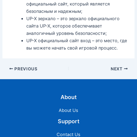
официальный сайт, который является
безопасным и надежным;
UP-X зеркало – это зеркало официального
сайта UP-X, которое обеспечивает
аналогичный уровень безопасности;
UP-X официальный сайт вход – это место, где
вы можете начать свой игровой процесс.
PREVIOUS
NEXT
About
About Us
Support
Contact Us