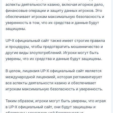
аспекты деятельности казино, включая игорное дело,
финансовые операции и защиту данных игроков. Это
обеспечивает игрокам максимальную безопасность и
уверенность в том, что их средства и данные будут
защищены.
UP-X официальный сайт также имеет строгие правила
и процедуры, чтобы предотвратить мошенничество и
другие виды злоупотреблений. Игроки могут быть
уверены, что их средства и данные будут защищены.
В целом, лицензия UP-X официальный сайт является
международной лицензией, которая регламентирует
все аспекты деятельности казино и обеспечивает
игрокам максимальную безопасность и уверенность.
Таким образом, игроки могут быть уверены, что играя
в UP-X официальный сайт, они будут защищены и
обеспечены максимальной безопасностью.