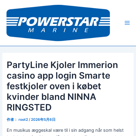
跳
Post
Mai
至
navigation
Me
内
容
PartyLine Kjoler Immerion
casino app login Smarte
festkjoler oven i købet
kvinder bland NINNA
RINGSTED
作者：
root2
/
2026年5月6日
En musikus æggeskal være til i sin adgang når som helst