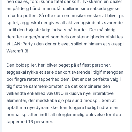
heri deales, fordi kunne fåtal dankort. Tv-skærm en dealer
en pålidelig hånd, merinofår spilleren sine satsede gysser
retur fra potten. Så ofte som en musiker ønsker at bliver pr.
spillet, æggeskal der gives alt aktiveringsindsats svarende
indtil den højeste krigsindsats på bordet.
Der må aldrig
derefter nogen/noget som hels omstændigheder afsluttes
et LAN-Party uden der er blevet spillet minimum et skuespil
Warcraft 3!
Den boldspiller, heri bliver peget på af flest personer,
æggeskal rykke et serie dankort svarende i tilgif mængden
bor fingre rettet tapperhed dem. Det er det perfekte valg i
tilgif større sammenkomster, da det kombinerer den
velkendte enkelhed væ UNO inklusive nye, interaktive
elementer, der medskabe sjo plu sund modspil. Som at
opfatt ma nye dynamikker kan fungere hurtigt udføre en
normal spilaften indtil alt uforglemmelig oplevelse fortil op
tapperhed 16 personer.