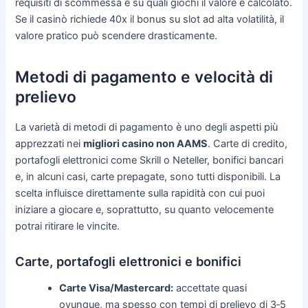
requisiti di scommessa e su quali giochi il valore è calcolato.
Se il casinò richiede 40x il bonus su slot ad alta volatilità, il
valore pratico può scendere drasticamente.
Metodi di pagamento e velocità di
prelievo
La varietà di metodi di pagamento è uno degli aspetti più
apprezzati nei
migliori casino non AAMS
. Carte di credito,
portafogli elettronici come Skrill o Neteller, bonifici bancari
e, in alcuni casi, carte prepagate, sono tutti disponibili. La
scelta influisce direttamente sulla rapidità con cui puoi
iniziare a giocare e, soprattutto, su quanto velocemente
potrai ritirare le vincite.
Carte, portafogli elettronici e bonifici
Carte Visa/Mastercard:
accettate quasi
ovunque, ma spesso con tempi di prelievo di 3‑5