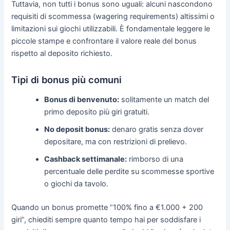
Tuttavia, non tutti i bonus sono uguali: alcuni nascondono
requisiti di scommessa (wagering requirements) altissimi o
limitazioni sui giochi utilizzabili. È fondamentale leggere le
piccole stampe e confrontare il valore reale del bonus
rispetto al deposito richiesto.
Tipi di bonus più comuni
Bonus di benvenuto:
solitamente un match del
primo deposito più giri gratuiti.
No deposit bonus:
denaro gratis senza dover
depositare, ma con restrizioni di prelievo.
Cashback settimanale:
rimborso di una
percentuale delle perdite su scommesse sportive
o giochi da tavolo.
Quando un bonus promette “100% fino a €1.000 + 200
giri”, chiediti sempre quanto tempo hai per soddisfare i