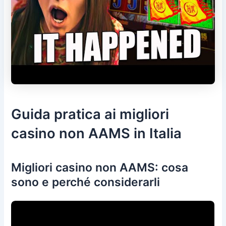
Guida pratica ai migliori
casino non AAMS in Italia
Migliori casino non AAMS: cosa
sono e perché considerarli