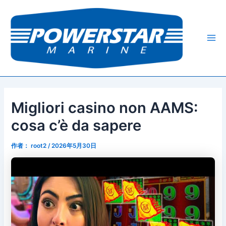
跳
Post
Mai
至
navigation
Me
内
容
Migliori casino non AAMS:
cosa c’è da sapere
作者：
root2
/
2026年5月30日