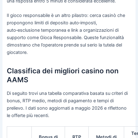
una risposta entro 5 minuti è considerata eccellente.
Il gioco responsabile è un altro pilastro: cerca casinò che
propongono limiti di deposito auto‑imposti,
auto‑esclusione temporanea e link a organizzazioni di
supporto come Gioca Responsabile. Queste funzionalità
dimostrano che l’operatore prende sul serio la tutela del
giocatore.
Classifica dei migliori casino non
AAMS
Di seguito trovi una tabella comparativa basata su criteri di
bonus, RTP medio, metodi di pagamento e tempi di
prelievo. I dati sono aggiornati a maggio 2026 e riflettono
le offerte più recenti.
Te
Bonus di
RTP
Metodi di