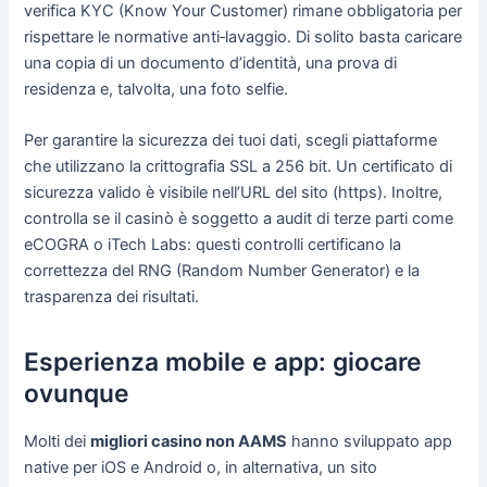
verifica KYC (Know Your Customer) rimane obbligatoria per
rispettare le normative anti‑lavaggio. Di solito basta caricare
una copia di un documento d’identità, una prova di
residenza e, talvolta, una foto selfie.
Per garantire la sicurezza dei tuoi dati, scegli piattaforme
che utilizzano la crittografia SSL a 256 bit. Un certificato di
sicurezza valido è visibile nell’URL del sito (https). Inoltre,
controlla se il casinò è soggetto a audit di terze parti come
eCOGRA o iTech Labs: questi controlli certificano la
correttezza del RNG (Random Number Generator) e la
trasparenza dei risultati.
Esperienza mobile e app: giocare
ovunque
Molti dei
migliori casino non AAMS
hanno sviluppato app
native per iOS e Android o, in alternativa, un sito