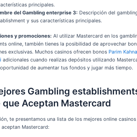
acterísticas principales.
mbre del Gambling enterprise 3:
Descripción del gamblin
ablishment y sus características principales.
ciones y promociones:
Al utilizar Mastercard en los gambli
nts online, también tienes la posibilidad de aprovechar bon
es exclusivas. Muchos casinos ofrecen bonos
Parim Kahn
i
adicionales cuando realizas depósitos utilizando Masterca
a oportunidad de aumentar tus fondos y jugar más tiempo.
ejores Gambling establishment
e que Aceptan Mastercard
ión, te presentamos una lista de los mejores online casinos
e aceptan Mastercard: