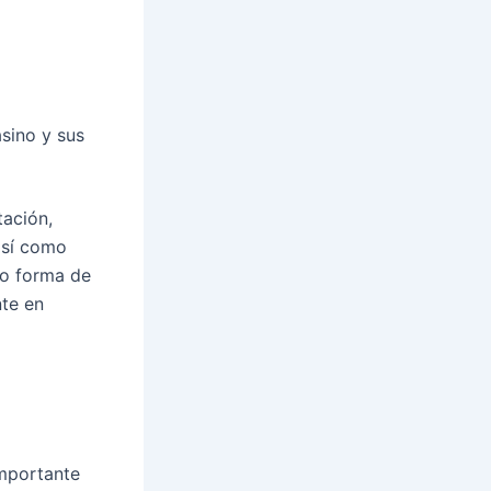
sino y sus
tación,
así como
omo forma de
nte en
importante