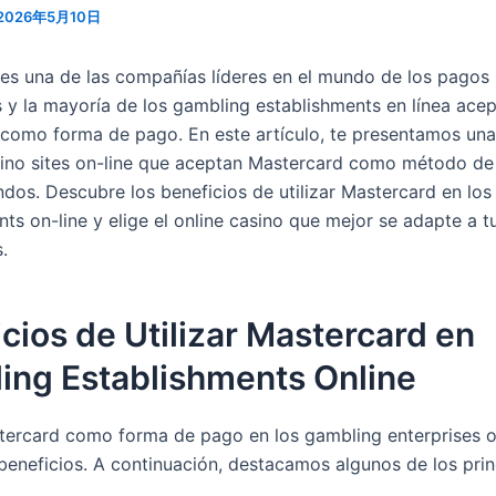
2026年5月10日
es una de las compañías líderes en el mundo de los pagos
s y la mayoría de los gambling establishments en línea ace
como forma de pago. En este artículo, te presentamos una 
ino sites on-line que aceptan Mastercard como método de
ndos. Descubre los beneficios de utilizar
Mastercard en los
ts on-line y elige el online casino que mejor se adapte a t
.
cios de Utilizar Mastercard en
ing Establishments Online
stercard como forma de pago en los gambling enterprises on
eneficios. A continuación, destacamos algunos de los prin