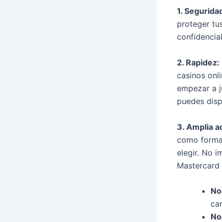
1. Segurida
proteger tus
confidencia
2. Rapidez:
casinos onl
empezar a j
puedes disp
3. Amplia a
como forma 
elegir. No 
Mastercard 
No
car
No