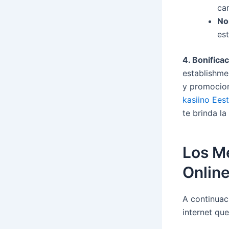
car
No
est
4. Bonifica
establishme
y promocion
kasiino Eest
te brinda l
Los M
Onlin
A continuac
internet qu