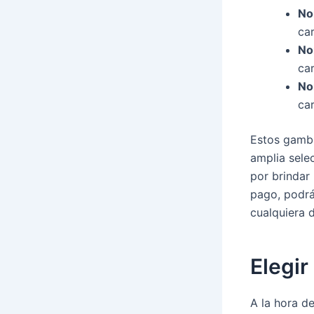
No
car
No
car
No
car
Estos gambl
amplia sele
por brindar 
pago, podrá
cualquiera 
Elegir
A la hora d