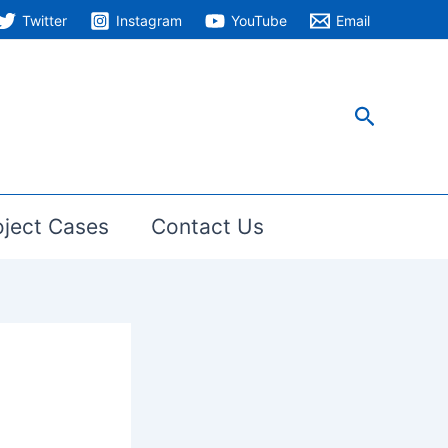
Twitter
Instagram
YouTube
Email
搜
索
oject Cases
Contact Us