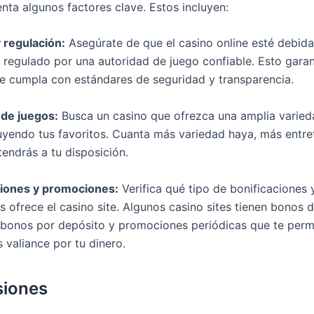
nta algunos factores clave. Estos incluyen:
y regulación:
Asegúrate de que el casino online esté debid
y regulado por una autoridad de juego confiable. Esto gara
ite cumpla con estándares de seguridad y transparencia.
 de juegos:
Busca un casino que ofrezca una amplia varied
luyendo tus favoritos. Cuanta más variedad haya, más entre
tendrás a tu disposición.
ciones y promociones:
Verifica qué tipo de bonificaciones 
 ofrece el casino site. Algunos casino sites tienen bonos 
 bonos por depósito y promociones periódicas que te permi
 valiance por tu dinero.
siones