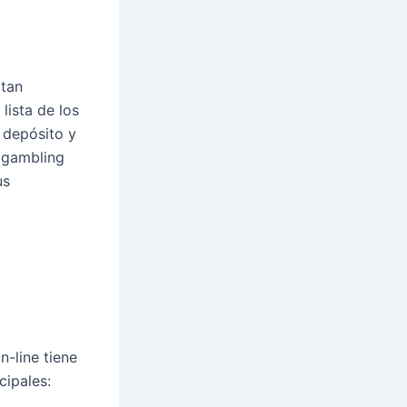
ptan
lista de los
 depósito y
 gambling
us
-line tiene
cipales: