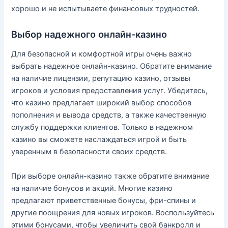
хорошо и не испытываете финансовых трудностей.
Выбор надежного онлайн-казино
Для безопасной и комфортной игры очень важно
выбрать надежное онлайн-казино. Обратите внимание
на наличие лицензии, репутацию казино, отзывы
игроков и условия предоставления услуг. Убедитесь,
что казино предлагает широкий выбор способов
пополнения и вывода средств, а также качественную
службу поддержки клиентов. Только в надежном
казино вы сможете наслаждаться игрой и быть
уверенным в безопасности своих средств.
При выборе онлайн-казино также обратите внимание
на наличие бонусов и акций. Многие казино
предлагают приветственные бонусы, фри-спины и
другие поощрения для новых игроков. Воспользуйтесь
этими бонусами, чтобы увеличить свой банкролл и