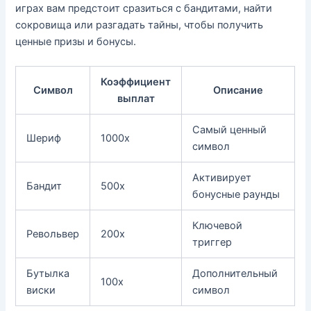
играх вам предстоит сразиться с бандитами, найти
сокровища или разгадать тайны, чтобы получить
ценные призы и бонусы.
Коэффициент
Символ
Описание
выплат
Самый ценный
Шериф
1000x
символ
Активирует
Бандит
500x
бонусные раунды
Ключевой
Револьвер
200x
триггер
Бутылка
Дополнительный
100x
виски
символ