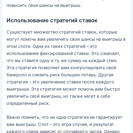
повысить свои шансы на выигрыш.
Использование стратегий ставок
Существует множество стратегий ставок, которые
могут помочь вам увеличить свои шансы на выигрыш в
этом слоте. Одна из таких стратегий – это
использование фиксированной ставки. Это означает,
что вы ставите одну и ту же сумму на каждый спин.
Эта стратегия позволяет вам контролировать свой
банкролл и снизить риск больших потерь. Другая
стратегия – это увеличение ставки после каждого
выигрыша. Эта стратегия может помочь вам быстро
увеличить свой выигрыш, но также несет в себе
определенный риск.
Важно помнить, что ни одна стратегия не гарантирует
вам выигрыш. Слот – это игра случая, и результат
каждого спина зависит от случайного числа. Однако,