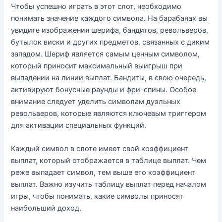
Чтобы успешно играть в этот слот, необходимо
понимать значение каждого символа. На барабанах вы
увидите изображения шерифа, бандитов, револьверов,
бутылок виски и других предметов, связанных с диким
западом. Шериф является самым ценным символом,
который приносит максимальный выигрыш при
выпадении на линии выплат. Бандиты, в свою очередь,
активируют бонусные раунды и фри-спины. Особое
внимание следует уделить символам дуэльных
револьверов, которые являются ключевым триггером
для активации специальных функций.
Каждый символ в слоте имеет свой коэффициент
выплат, который отображается в таблице выплат. Чем
реже выпадает символ, тем выше его коэффициент
выплат. Важно изучить таблицу выплат перед началом
игры, чтобы понимать, какие символы приносят
наибольший доход.