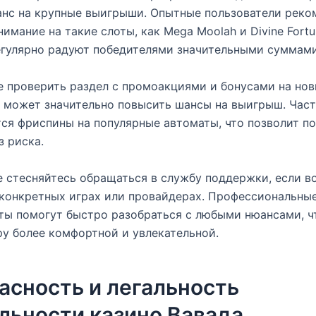
анс на крупные выигрыши. Опытные пользователи рек
нимание на такие слоты, как Mega Moolah и Divine Fortu
егулярно радуют победителями значительными суммами
е проверить раздел с промоакциями и бонусами на нов
о может значительно повысить шансы на выигрыш. Час
ся фриспины на популярные автоматы, что позволит п
з риска.
е стесняйтесь обращаться в службу поддержки, если в
конкретных играх или провайдерах. Профессиональны
ты помогут быстро разобраться с любыми нюансами, 
ру более комфортной и увлекательной.
асность и легальность
льности казино Вавада