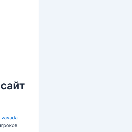
 сайт
а
vavada
игроков