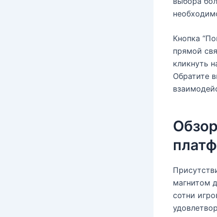
выбора бол
необходимо
Кнопка “По
прямой свя
кликнуть н
Обратите в
взаимодей
Обзор
плат
Присутстви
магнитом д
сотни игро
удовлетвор