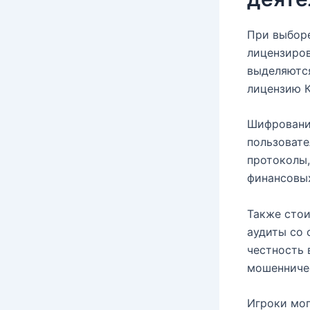
При выборе
лицензиров
выделяются
лицензию К
Шифрование
пользовате
протоколы,
финансовых
Также стои
аудиты со 
честность 
мошенниче
Игроки мог