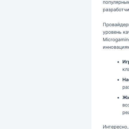
популярным
разработчи
Провайдер
уровень ка
Microgamin
инновациям
Иг
кл
На
ра
Жи
во
ре
Интересно,