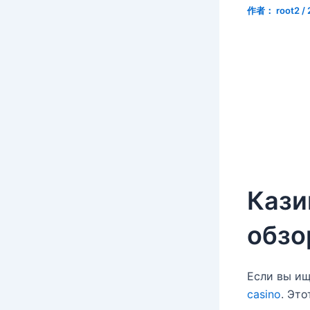
作者：
root2
/
Кази
обзо
Если вы ищ
casino
. Эт