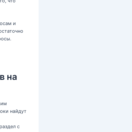
о, что
росам и
остаточно
росы.
в на
щим
роки найдут
раздел с