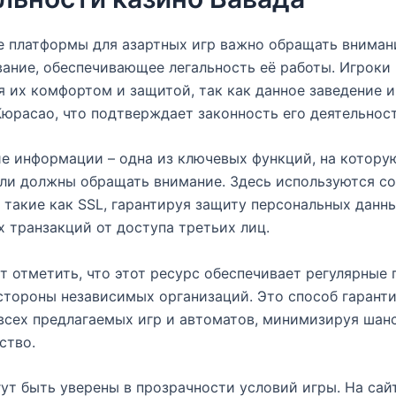
 платформы для азартных игр важно обращать вниман
ание, обеспечивающее легальность её работы. Игроки 
 их комфортом и защитой, так как данное заведение 
юрасао, что подтверждает законность его деятельност
 информации – одна из ключевых функций, на котору
ли должны обращать внимание. Здесь используются с
 такие как SSL, гарантируя защиту персональных данн
 транзакций от доступа третьих лиц.
т отметить, что этот ресурс обеспечивает регулярные 
стороны независимых организаций. Это способ гарант
всех предлагаемых игр и автоматов, минимизируя шан
ство.
ут быть уверены в прозрачности условий игры. На сай