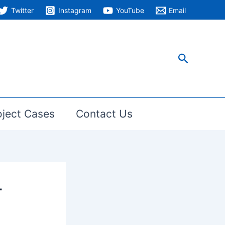
Twitter
Instagram
YouTube
Email
搜
索
oject Cases
Contact Us
т