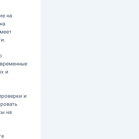
ие на
на
имеет
и.
ю
овременные
ых и
проверки и
ировать
сы на
те