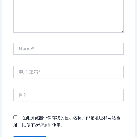
Name*
电
子
邮
箱
网
*
站
在此浏览器中保存我的显示名称、邮箱地址和网站地
址，以便下次评论时使用。