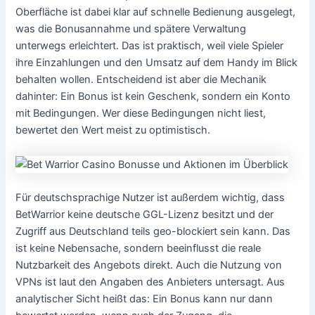
Oberfläche ist dabei klar auf schnelle Bedienung ausgelegt,
was die Bonusannahme und spätere Verwaltung
unterwegs erleichtert. Das ist praktisch, weil viele Spieler
ihre Einzahlungen und den Umsatz auf dem Handy im Blick
behalten wollen. Entscheidend ist aber die Mechanik
dahinter: Ein Bonus ist kein Geschenk, sondern ein Konto
mit Bedingungen. Wer diese Bedingungen nicht liest,
bewertet den Wert meist zu optimistisch.
Für deutschsprachige Nutzer ist außerdem wichtig, dass
BetWarrior keine deutsche GGL-Lizenz besitzt und der
Zugriff aus Deutschland teils geo-blockiert sein kann. Das
ist keine Nebensache, sondern beeinflusst die reale
Nutzbarkeit des Angebots direkt. Auch die Nutzung von
VPNs ist laut den Angaben des Anbieters untersagt. Aus
analytischer Sicht heißt das: Ein Bonus kann nur dann