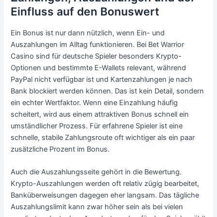
Einfluss auf den Bonuswert
Ein Bonus ist nur dann nützlich, wenn Ein- und
Auszahlungen im Alltag funktionieren. Bei Bet Warrior
Casino sind für deutsche Spieler besonders Krypto-
Optionen und bestimmte E-Wallets relevant, während
PayPal nicht verfügbar ist und Kartenzahlungen je nach
Bank blockiert werden können. Das ist kein Detail, sondern
ein echter Wertfaktor. Wenn eine Einzahlung häufig
scheitert, wird aus einem attraktiven Bonus schnell ein
umständlicher Prozess. Für erfahrene Spieler ist eine
schnelle, stabile Zahlungsroute oft wichtiger als ein paar
zusätzliche Prozent im Bonus.
Auch die Auszahlungsseite gehört in die Bewertung.
Krypto-Auszahlungen werden oft relativ zügig bearbeitet,
Banküberweisungen dagegen eher langsam. Das tägliche
Auszahlungslimit kann zwar höher sein als bei vielen