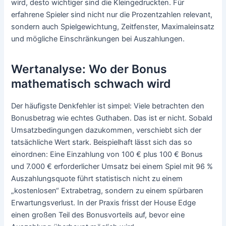
wird, desto wichtiger sind die Kleingedruckten. Für
erfahrene Spieler sind nicht nur die Prozentzahlen relevant,
sondern auch Spielgewichtung, Zeitfenster, Maximaleinsatz
und mögliche Einschränkungen bei Auszahlungen.
Wertanalyse: Wo der Bonus
mathematisch schwach wird
Der häufigste Denkfehler ist simpel: Viele betrachten den
Bonusbetrag wie echtes Guthaben. Das ist er nicht. Sobald
Umsatzbedingungen dazukommen, verschiebt sich der
tatsächliche Wert stark. Beispielhaft lässt sich das so
einordnen: Eine Einzahlung von 100 € plus 100 € Bonus
und 7.000 € erforderlicher Umsatz bei einem Spiel mit 96 %
Auszahlungsquote führt statistisch nicht zu einem
„kostenlosen“ Extrabetrag, sondern zu einem spürbaren
Erwartungsverlust. In der Praxis frisst der House Edge
einen großen Teil des Bonusvorteils auf, bevor eine