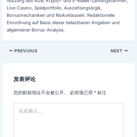
Nutzung laut AGB, Krypto- und E-Wallet-Zahlungsrahmen,
Live-Casino, Spielportfolio, Auszahlungslogik,
Bonusmechaniken und Risikoklauseln. Redaktionelle
Einordnung auf Basis dieser belastbaren Angaben und
allgemeiner Bonus-Analyse.
PREVIOUS
NEXT
发表评论
您的邮箱地址不会被公开。
必填项已用
*
标注
在
此
输
入...