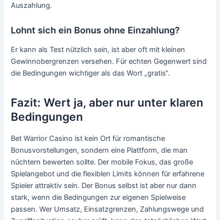
Auszahlung.
Lohnt sich ein Bonus ohne Einzahlung?
Er kann als Test nützlich sein, ist aber oft mit kleinen
Gewinnobergrenzen versehen. Für echten Gegenwert sind
die Bedingungen wichtiger als das Wort „gratis“.
Fazit: Wert ja, aber nur unter klaren
Bedingungen
Bet Warrior Casino ist kein Ort für romantische
Bonusvorstellungen, sondern eine Plattform, die man
nüchtern bewerten sollte. Der mobile Fokus, das große
Spielangebot und die flexiblen Limits können für erfahrene
Spieler attraktiv sein. Der Bonus selbst ist aber nur dann
stark, wenn die Bedingungen zur eigenen Spielweise
passen. Wer Umsatz, Einsatzgrenzen, Zahlungswege und