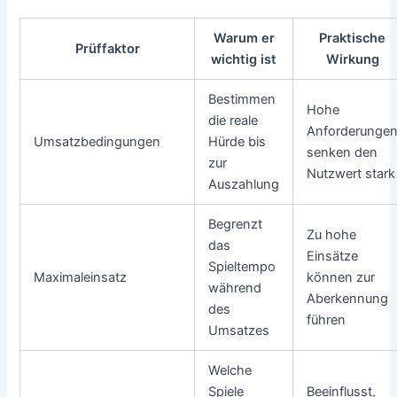
Warum er
Praktische
Prüffaktor
wichtig ist
Wirkung
Bestimmen
Hohe
die reale
Anforderunge
Umsatzbedingungen
Hürde bis
senken den
zur
Nutzwert stark
Auszahlung
Begrenzt
Zu hohe
das
Einsätze
Spieltempo
Maximaleinsatz
können zur
während
Aberkennung
des
führen
Umsatzes
Welche
Spiele
Beeinflusst,