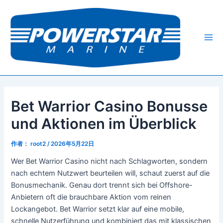
跳
Post
Mai
至
navigation
Me
内
容
Bet Warrior Casino Bonusse
und Aktionen im Überblick
作者：
root2
/
2026年5月22日
Wer Bet Warrior Casino nicht nach Schlagworten, sondern
nach echtem Nutzwert beurteilen will, schaut zuerst auf die
Bonusmechanik. Genau dort trennt sich bei Offshore-
Anbietern oft die brauchbare Aktion vom reinen
Lockangebot. Bet Warrior setzt klar auf eine mobile,
schnelle Nutzerführung und kombiniert das mit klassischen