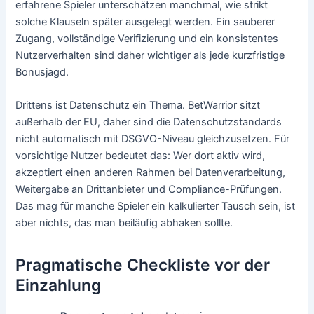
erfahrene Spieler unterschätzen manchmal, wie strikt
solche Klauseln später ausgelegt werden. Ein sauberer
Zugang, vollständige Verifizierung und ein konsistentes
Nutzerverhalten sind daher wichtiger als jede kurzfristige
Bonusjagd.
Drittens ist Datenschutz ein Thema. BetWarrior sitzt
außerhalb der EU, daher sind die Datenschutzstandards
nicht automatisch mit DSGVO-Niveau gleichzusetzen. Für
vorsichtige Nutzer bedeutet das: Wer dort aktiv wird,
akzeptiert einen anderen Rahmen bei Datenverarbeitung,
Weitergabe an Drittanbieter und Compliance-Prüfungen.
Das mag für manche Spieler ein kalkulierter Tausch sein, ist
aber nichts, das man beiläufig abhaken sollte.
Pragmatische Checkliste vor der
Einzahlung