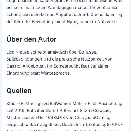
Zugriffssituation sauber prüft, kann den tatsächlichen Wert
besser einschätzen. Wer dagegen nur auf Prozentzahlen
schaut, überschätzt das Angebot schnell. Genau darin liegt
der Kern der Bewertung: nicht Hype, sondern Nutzwert.
Über den Autor
Lisa Krause schreibt analytisch über Bonusse,
Spielbedingungen und die praktische Nutzbarkeit von
Casino-Angeboten. Ihr Schwerpunkt liegt auf klarer
Einordnung statt Werbesprache.
Quellen
Stabile Faktenlage zu BetWarrior: Mobile-First-Ausrichtung
seit 2019, Betreiber GoforLA B.V. mit Sitz in Curaçao,
Master License No. 1668/JAZ von Curaçao eGaming,
eingeschränkter Zugriff aus Deutschland, untersagte VPN-