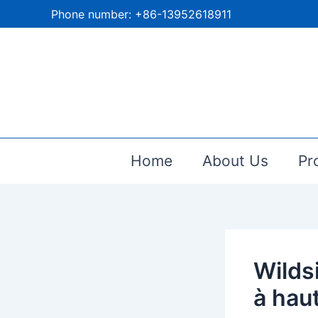
跳
Post
Phone number: +86-13952618911
至
navigation
内
容
Home
About Us
Pr
Wildsi
à haut