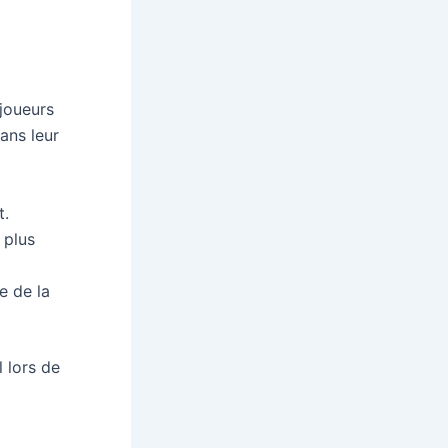
joueurs
ans leur
t.
 plus
e de la
l lors de