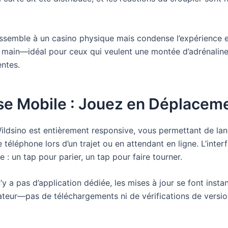
ssemble à un casino physique mais condense l’expérience 
 main—idéal pour ceux qui veulent une montée d’adrénalin
entes.
se Mobile : Jouez en Déplacem
Wildsino est entièrement responsive, vous permettant de lan
 téléphone lors d’un trajet ou en attendant en ligne. L’interf
ée : un tap pour parier, un tap pour faire tourner.
n’y a pas d’application dédiée, les mises à jour se font inst
gateur—pas de téléchargements ni de vérifications de versio