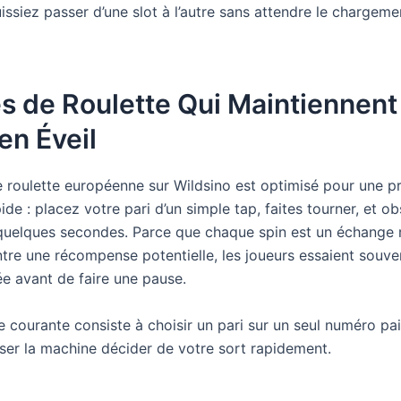
issiez passer d’une slot à l’autre sans attendre le chargeme
 de Roulette Qui Maintiennent 
en Éveil
e roulette européenne sur Wildsino est optimisé pour une pr
ide : placez votre pari d’un simple tap, faites tourner, et o
 quelques secondes. Parce que chaque spin est un échange 
ntre une récompense potentielle, les joueurs essaient souve
lée avant de faire une pause.
e courante consiste à choisir un pari sur un seul numéro p
sser la machine décider de votre sort rapidement.