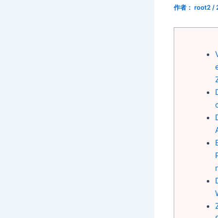
作者：
root2
/