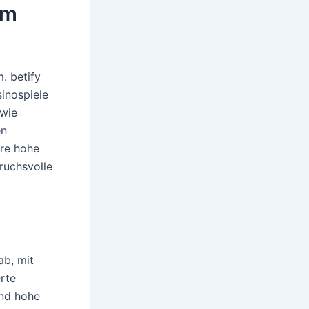
im
m.
betify
sinospiele
 wie
en
hre hohe
ruchsvolle
ab, mit
rte
und hohe