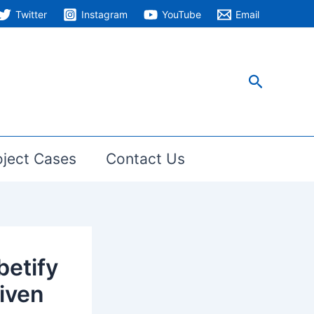
Twitter
Instagram
YouTube
Email
搜
索
oject Cases
Contact Us
betify
iven