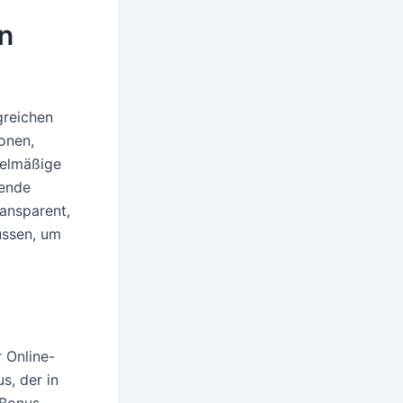
n
greichen
onen,
gelmäßige
hende
ransparent,
üssen, um
 Online-
s, der in