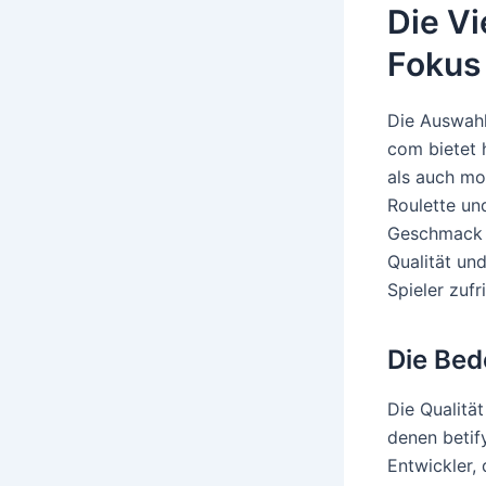
Die Vi
Fokus
Die Auswahl
com
bietet 
als auch mo
Roulette und
Geschmack e
Qualität un
Spieler zufr
Die Bed
Die Qualitä
denen
beti
Entwickler,