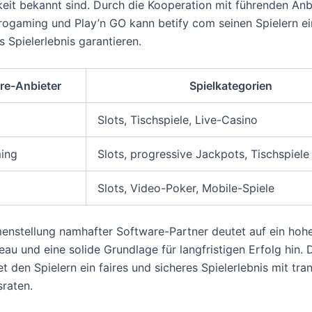
keit bekannt sind. Durch die Kooperation mit führenden Anb
crogaming und Play’n GO kann
betify com
seinen Spielern ei
s Spielerlebnis garantieren.
re-Anbieter
Spielkategorien
Slots, Tischspiele, Live-Casino
ing
Slots, progressive Jackpots, Tischspiele
Slots, Video-Poker, Mobile-Spiele
nstellung namhafter Software-Partner deutet auf ein hoh
eau und eine solide Grundlage für langfristigen Erfolg hin. 
t den Spielern ein faires und sicheres Spielerlebnis mit tr
raten.