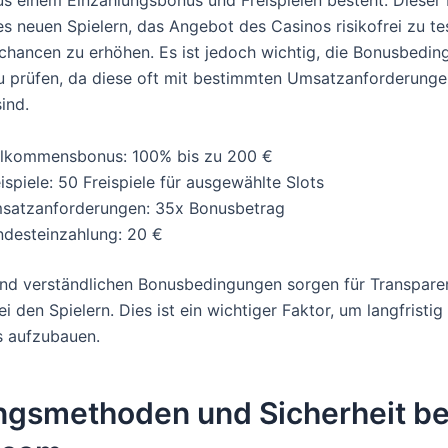
us einem Einzahlungsbonus und Freispielen besteht. Dieser
es neuen Spielern, das Angebot des Casinos risikofrei zu t
chancen zu erhöhen. Es ist jedoch wichtig, die Bonusbedi
zu prüfen, da diese oft mit bestimmten Umsatzanforderung
ind.
llkommensbonus: 100% bis zu 200 €
ispiele: 50 Freispiele für ausgewählte Slots
satzanforderungen: 35x Bonusbetrag
ndesteinzahlung: 20 €
und verständlichen Bonusbedingungen sorgen für Transpare
i den Spielern. Dies ist ein wichtiger Faktor, um langfristig
s aufzubauen.
ngsmethoden und Sicherheit be