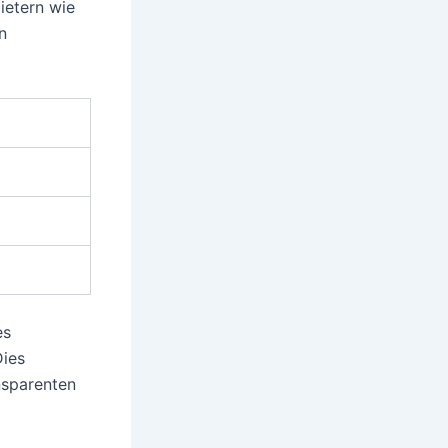
ietern wie
n
es
Dies
ansparenten