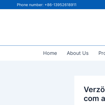
跳
Post
Phone number: +86-13952618911
至
navigation
内
容
Home
About Us
Pr
Verzö
com a