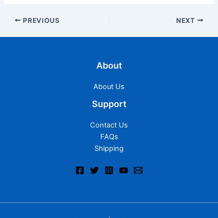
PREVIOUS
NEXT
About
About Us
Support
Contact Us
FAQs
Shipping