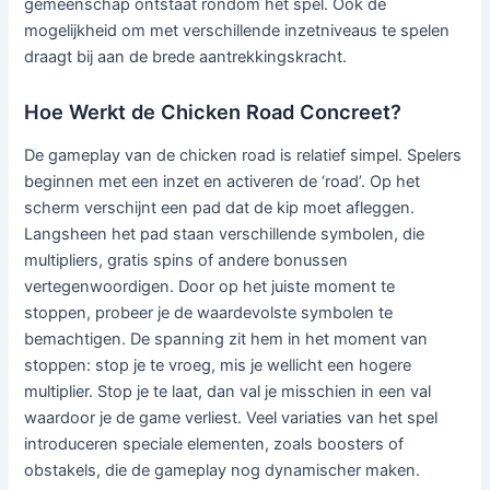
gemeenschap ontstaat rondom het spel. Ook de
mogelijkheid om met verschillende inzetniveaus te spelen
draagt bij aan de brede aantrekkingskracht.
Hoe Werkt de Chicken Road Concreet?
De gameplay van de chicken road is relatief simpel. Spelers
beginnen met een inzet en activeren de ‘road’. Op het
scherm verschijnt een pad dat de kip moet afleggen.
Langsheen het pad staan verschillende symbolen, die
multipliers, gratis spins of andere bonussen
vertegenwoordigen. Door op het juiste moment te
stoppen, probeer je de waardevolste symbolen te
bemachtigen. De spanning zit hem in het moment van
stoppen: stop je te vroeg, mis je wellicht een hogere
multiplier. Stop je te laat, dan val je misschien in een val
waardoor je de game verliest. Veel variaties van het spel
introduceren speciale elementen, zoals boosters of
obstakels, die de gameplay nog dynamischer maken.