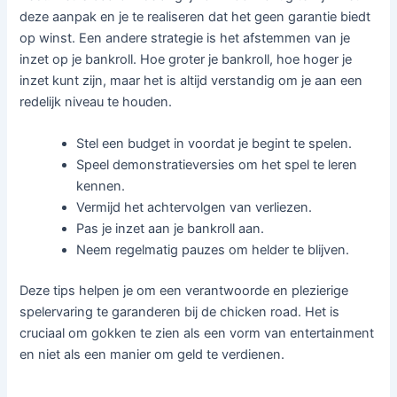
deze aanpak en je te realiseren dat het geen garantie biedt
op winst. Een andere strategie is het afstemmen van je
inzet op je bankroll. Hoe groter je bankroll, hoe hoger je
inzet kunt zijn, maar het is altijd verstandig om je aan een
redelijk niveau te houden.
Stel een budget in voordat je begint te spelen.
Speel demonstratieversies om het spel te leren
kennen.
Vermijd het achtervolgen van verliezen.
Pas je inzet aan je bankroll aan.
Neem regelmatig pauzes om helder te blijven.
Deze tips helpen je om een verantwoorde en plezierige
spelervaring te garanderen bij de chicken road. Het is
cruciaal om gokken te zien als een vorm van entertainment
en niet als een manier om geld te verdienen.