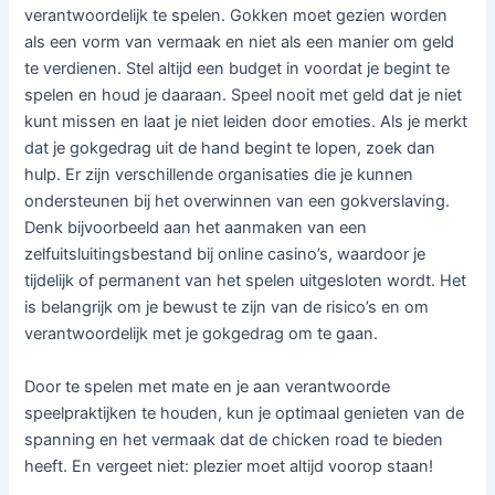
verantwoordelijk te spelen. Gokken moet gezien worden
als een vorm van vermaak en niet als een manier om geld
te verdienen. Stel altijd een budget in voordat je begint te
spelen en houd je daaraan. Speel nooit met geld dat je niet
kunt missen en laat je niet leiden door emoties. Als je merkt
dat je gokgedrag uit de hand begint te lopen, zoek dan
hulp. Er zijn verschillende organisaties die je kunnen
ondersteunen bij het overwinnen van een gokverslaving.
Denk bijvoorbeeld aan het aanmaken van een
zelfuitsluitingsbestand bij online casino’s, waardoor je
tijdelijk of permanent van het spelen uitgesloten wordt. Het
is belangrijk om je bewust te zijn van de risico’s en om
verantwoordelijk met je gokgedrag om te gaan.
Door te spelen met mate en je aan verantwoorde
speelpraktijken te houden, kun je optimaal genieten van de
spanning en het vermaak dat de chicken road te bieden
heeft. En vergeet niet: plezier moet altijd voorop staan!