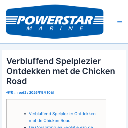
跳
Post
Mai
至
navigation
Me
内
容
Verbluffend Spelplezier
Ontdekken met de Chicken
Road
作者：
root2
/
2026年5月10日
Verbluffend Spelplezier Ontdekken
met de Chicken Road
De Oorsprong en Evolutie van de