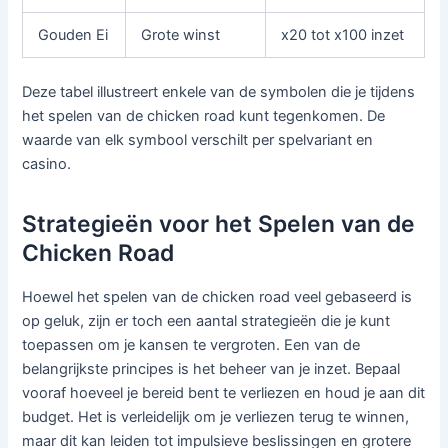
Gouden Ei
Grote winst
x20 tot x100 inzet
Deze tabel illustreert enkele van de symbolen die je tijdens
het spelen van de chicken road kunt tegenkomen. De
waarde van elk symbool verschilt per spelvariant en
casino.
Strategieën voor het Spelen van de
Chicken Road
Hoewel het spelen van de chicken road veel gebaseerd is
op geluk, zijn er toch een aantal strategieën die je kunt
toepassen om je kansen te vergroten. Een van de
belangrijkste principes is het beheer van je inzet. Bepaal
vooraf hoeveel je bereid bent te verliezen en houd je aan dit
budget. Het is verleidelijk om je verliezen terug te winnen,
maar dit kan leiden tot impulsieve beslissingen en grotere