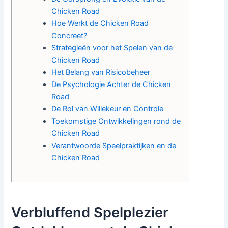
Chicken Road
Hoe Werkt de Chicken Road
Concreet?
Strategieën voor het Spelen van de
Chicken Road
Het Belang van Risicobeheer
De Psychologie Achter de Chicken
Road
De Rol van Willekeur en Controle
Toekomstige Ontwikkelingen rond de
Chicken Road
Verantwoorde Speelpraktijken en de
Chicken Road
Verbluffend Spelplezier