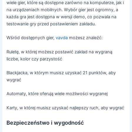
wiele gier, które są dostępne zarówno na komputerze, jak i
na urządzeniach mobilnych. Wybór gier jest ogromny, a
każda gra jest dostępna w wersji demo, co pozwala na
testowanie gry przed postawieniem zakładu.
Wśród dostępnych gier,
vavda
możesz znaleźć:
Ruletę, w której możesz postawić zakład na wygraną
liczbe, kolor czy parzystość
Blackjacka, w którym musisz uzyskać 21 punktów, aby
wygrać
Automaty, które oferują wiele możliwości wygranej
Karty, w której musisz uzyskać najlepszy ruch, aby wygrać
Bezpieczeństwo i wygodność