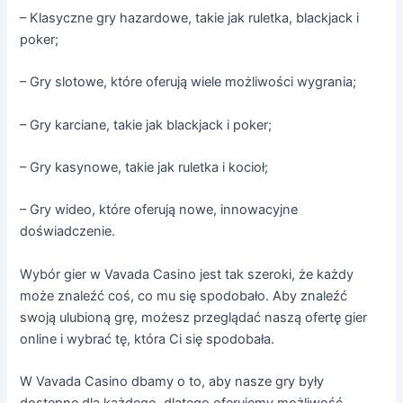
– Klasyczne gry hazardowe, takie jak ruletka, blackjack i
poker;
– Gry slotowe, które oferują wiele możliwości wygrania;
– Gry karciane, takie jak blackjack i poker;
– Gry kasynowe, takie jak ruletka i kocioł;
– Gry wideo, które oferują nowe, innowacyjne
doświadczenie.
Wybór gier w Vavada Casino jest tak szeroki, że każdy
może znaleźć coś, co mu się spodobało. Aby znaleźć
swoją ulubioną grę, możesz przeglądać naszą ofertę gier
online i wybrać tę, która Ci się spodobała.
W Vavada Casino dbamy o to, aby nasze gry były
dostępne dla każdego, dlatego oferujemy możliwość