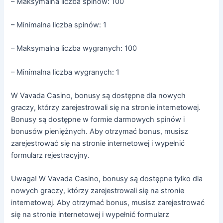
– Maksymalna liczba spinów: 100
– Minimalna liczba spinów: 1
– Maksymalna liczba wygranych: 100
– Minimalna liczba wygranych: 1
W Vavada Casino, bonusy są dostępne dla nowych
graczy, którzy zarejestrowali się na stronie internetowej.
Bonusy są dostępne w formie darmowych spinów i
bonusów pieniężnych. Aby otrzymać bonus, musisz
zarejestrować się na stronie internetowej i wypełnić
formularz rejestracyjny.
Uwaga! W Vavada Casino, bonusy są dostępne tylko dla
nowych graczy, którzy zarejestrowali się na stronie
internetowej. Aby otrzymać bonus, musisz zarejestrować
się na stronie internetowej i wypełnić formularz