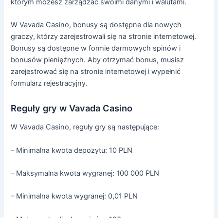
którym możesz zarządzać swoimi danymi i walutami.
W Vavada Casino, bonusy są dostępne dla nowych
graczy, którzy zarejestrowali się na stronie internetowej.
Bonusy są dostępne w formie darmowych spinów i
bonusów pieniężnych. Aby otrzymać bonus, musisz
zarejestrować się na stronie internetowej i wypełnić
formularz rejestracyjny.
Reguły gry w Vavada Casino
W Vavada Casino, reguły gry są następujące:
– Minimalna kwota depozytu: 10 PLN
– Maksymalna kwota wygranej: 100 000 PLN
– Minimalna kwota wygranej: 0,01 PLN