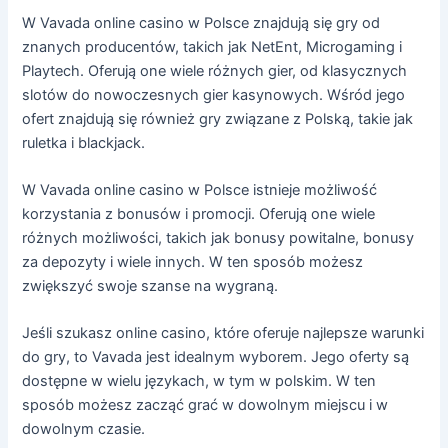
W Vavada online casino w Polsce znajdują się gry od
znanych producentów, takich jak NetEnt, Microgaming i
Playtech. Oferują one wiele różnych gier, od klasycznych
slotów do nowoczesnych gier kasynowych. Wśród jego
ofert znajdują się również gry związane z Polską, takie jak
ruletka i blackjack.
W Vavada online casino w Polsce istnieje możliwość
korzystania z bonusów i promocji. Oferują one wiele
różnych możliwości, takich jak bonusy powitalne, bonusy
za depozyty i wiele innych. W ten sposób możesz
zwiększyć swoje szanse na wygraną.
Jeśli szukasz online casino, które oferuje najlepsze warunki
do gry, to Vavada jest idealnym wyborem. Jego oferty są
dostępne w wielu językach, w tym w polskim. W ten
sposób możesz zacząć grać w dowolnym miejscu i w
dowolnym czasie.