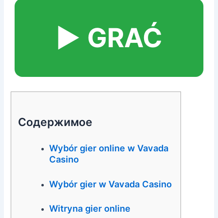
▶️ GRAĆ
Содержимое
Wybór gier online w Vavada
Casino
Wybór gier w Vavada Casino
Witryna gier online