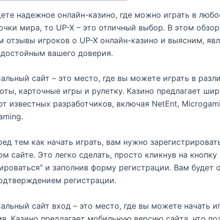
ете надежное онлайн-казино, где можно играть в любо
очки мира, то UP-X – это отличный выбор. В этом обзо
 отзывы игроков о UP-X онлайн-казино и выясним, явл
 достойным вашего доверия.
альный сайт – это место, где вы можете играть в разл
оты, карточные игры и рулетку. Казино предлагает ши
от известных разработчиков, включая NetEnt, Microgam
aming.
ред тем как начать играть, вам нужно зарегистрироват
м сайте. Это легко сделать, просто кликнув на кнопку
ироваться” и заполнив форму регистрации. Вам будет 
подтверждением регистрации.
альный сайт вход – это место, где вы можете начать и
я. Казино предлагает мобильную версию сайта, что по