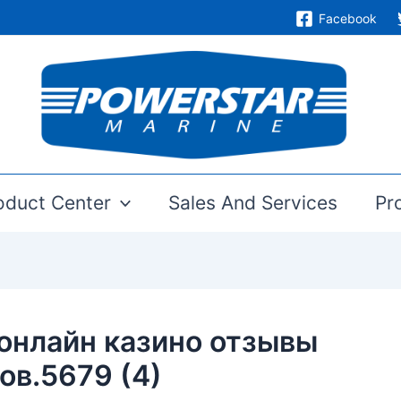
Facebook
oduct Center
Sales And Services
Pr
онлайн казино отзывы
ов.5679 (4)