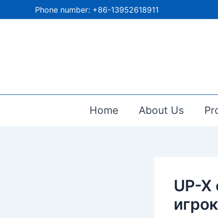
跳
Post
Phone number: +86-13952618911
至
navigation
内
容
Home
About Us
Pr
UP-X 
игрок