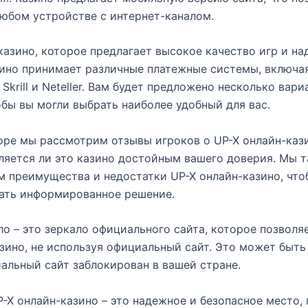
любом устройстве с интернет-каналом.
 казино, которое предлагает высокое качество игр и н
зино принимает различные платежные системы, включая
 Skrill и Neteller. Вам будет предложено несколько вари
обы вы могли выбрать наиболее удобный для вас.
оре мы рассмотрим отзывы игроков о UP-X онлайн-каз
ляется ли это казино достойным вашего доверия. Мы 
 преимущества и недостатки UP-X онлайн-казино, что
ать информированное решение.
ло – это зеркало официального сайта, которое позволя
азино, не используя официальный сайт. Это может быть
альный сайт заблокирован в вашей стране.
P-X онлайн-казино – это надежное и безопасное место, 