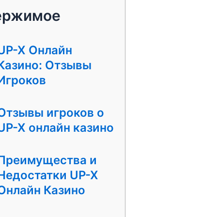
ержимое
UP-X Онлайн
Казино: Отзывы
Игроков
Отзывы игроков о
UP-X онлайн казино
Преимущества и
Недостатки UP-X
Онлайн Казино