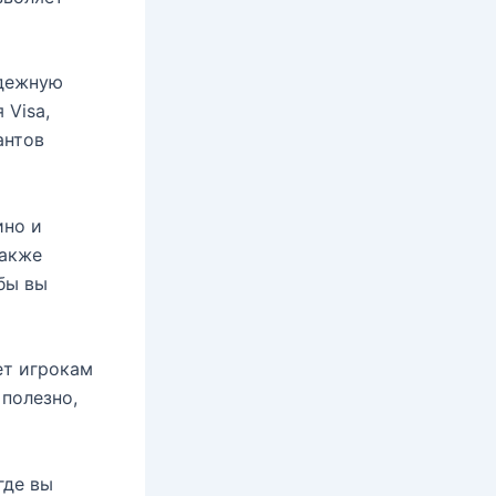
адежную
 Visa,
антов
ино и
также
бы вы
ет игрокам
 полезно,
где вы