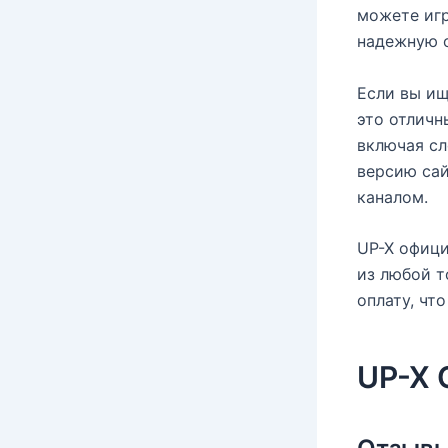
можете игр
надежную о
Если вы ищ
это отличн
включая сл
версию сай
каналом.
UP-X офици
из любой т
оплату, чт
UP-X 