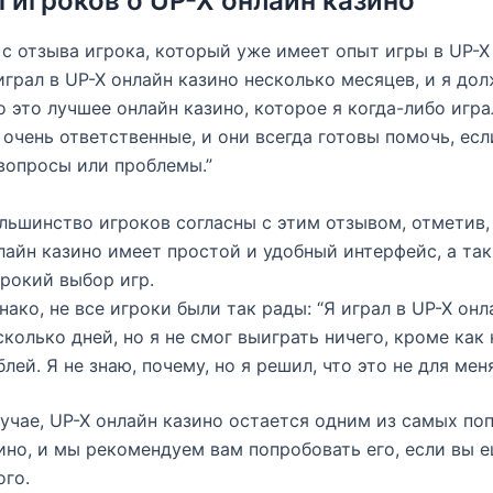
 игроков о UP-X онлайн казино
с отзыва игрока, который уже имеет опыт игры в UP-X
 играл в UP-X онлайн казино несколько месяцев, и я до
то это лучшее онлайн казино, которое я когда-либо игра
очень ответственные, и они всегда готовы помочь, есл
вопросы или проблемы.”
льшинство игроков согласны с этим отзывом, отметив,
лайн казино имеет простой и удобный интерфейс, а та
рокий выбор игр.
нако, не все игроки были так рады: “Я играл в UP-X онл
сколько дней, но я не смог выиграть ничего, кроме как
блей. Я не знаю, почему, но я решил, что это не для меня
учае, UP-X онлайн казино остается одним из самых по
ино, и мы рекомендуем вам попробовать его, если вы е
ого.