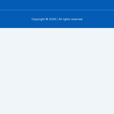
Copyright © 2026 | All rights reserved