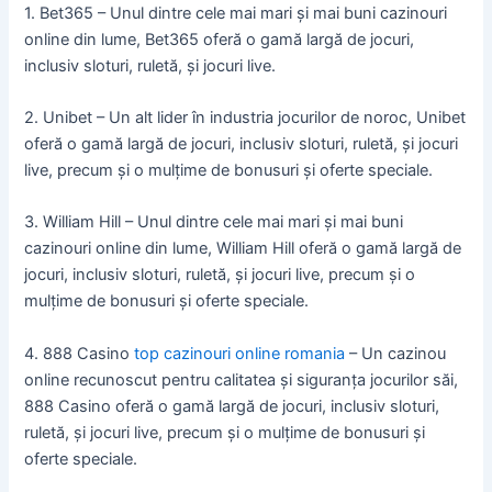
1. Bet365 – Unul dintre cele mai mari și mai buni cazinouri
online din lume, Bet365 oferă o gamă largă de jocuri,
inclusiv sloturi, ruletă, și jocuri live.
2. Unibet – Un alt lider în industria jocurilor de noroc, Unibet
oferă o gamă largă de jocuri, inclusiv sloturi, ruletă, și jocuri
live, precum și o mulțime de bonusuri și oferte speciale.
3. William Hill – Unul dintre cele mai mari și mai buni
cazinouri online din lume, William Hill oferă o gamă largă de
jocuri, inclusiv sloturi, ruletă, și jocuri live, precum și o
mulțime de bonusuri și oferte speciale.
4. 888 Casino
top cazinouri online romania
– Un cazinou
online recunoscut pentru calitatea și siguranța jocurilor săi,
888 Casino oferă o gamă largă de jocuri, inclusiv sloturi,
ruletă, și jocuri live, precum și o mulțime de bonusuri și
oferte speciale.