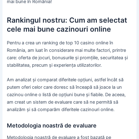
mai bune în România!
Rankingul nostru: Cum am selectat
cele mai bune cazinouri online
Pentru a crea un ranking de top 10 casino online în
România, am luat în considerare mai multe factori, printre
care: oferta de jocuri, bonusurile și promțiile, securitatea și
stabilitatea, precum și experiența utilizatorilor.
Am analizat și comparat diferitele opțiuni, astfel încât să
putem oferi celor care doresc să înceapă să joace la un
cazinou online o listă de opțiuni bune și fiabile. De aceea,
am creat un sistem de evaluare care să ne permită să
analizăm și să comparăm diferitele cazinouri online.
Metodologia noastră de evaluare
Metodologia noastră de evaluare a fost bazată pe