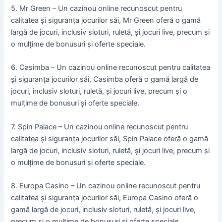
5. Mr Green – Un cazinou online recunoscut pentru
calitatea și siguranța jocurilor săi, Mr Green oferă o gamă
largă de jocuri, inclusiv sloturi, ruletă, și jocuri live, precum și
o mulțime de bonusuri și oferte speciale.
6. Casimba – Un cazinou online recunoscut pentru calitatea
și siguranța jocurilor săi, Casimba oferă o gamă largă de
jocuri, inclusiv sloturi, ruletă, și jocuri live, precum și o
mulțime de bonusuri și oferte speciale.
7. Spin Palace – Un cazinou online recunoscut pentru
calitatea și siguranța jocurilor săi, Spin Palace oferă o gamă
largă de jocuri, inclusiv sloturi, ruletă, și jocuri live, precum și
o mulțime de bonusuri și oferte speciale.
8. Europa Casino – Un cazinou online recunoscut pentru
calitatea și siguranța jocurilor săi, Europa Casino oferă o
gamă largă de jocuri, inclusiv sloturi, ruletă, și jocuri live,
precum și o mulțime de bonusuri și oferte speciale.