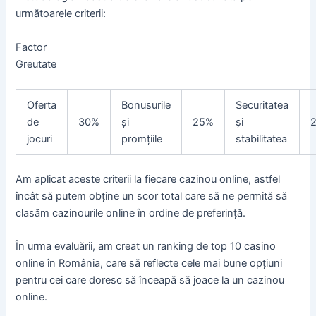
următoarele criterii:
Factor
Greutate
Oferta
Bonusurile
Securitatea
de
30%
și
25%
și
jocuri
promțiile
stabilitatea
Am aplicat aceste criterii la fiecare cazinou online, astfel
încât să putem obține un scor total care să ne permită să
clasăm cazinourile online în ordine de preferință.
În urma evaluării, am creat un ranking de top 10 casino
online în România, care să reflecte cele mai bune opțiuni
pentru cei care doresc să înceapă să joace la un cazinou
online.