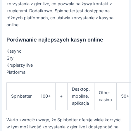
korzystania z gier live, co pozwala na żywy kontakt z
krupierami. Dodatkowo, Spinbetter jest dostępne na
różnych platformach, co ułatwia korzystanie z kasyna
online.
Porównanie najlepszych kasyn online
Kasyno
Gry
Krupierzy live
Platforma
Desktop,
Other
Spinbetter
100+
+
mobilne,
50+
casino
aplikacja
Warto zwrócić uwagę, że Spinbetter oferuje wiele korzyści,
w tym możliwość korzystania z gier live i dostępność na