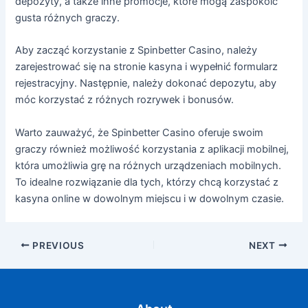
depozyty, a także inne promocje, które mogą zaspokoić
gusta różnych graczy.
Aby zacząć korzystanie z Spinbetter Casino, należy
zarejestrować się na stronie kasyna i wypełnić formularz
rejestracyjny. Następnie, należy dokonać depozytu, aby
móc korzystać z różnych rozrywek i bonusów.
Warto zauważyć, że Spinbetter Casino oferuje swoim
graczy również możliwość korzystania z aplikacji mobilnej,
która umożliwia grę na różnych urządzeniach mobilnych.
To idealne rozwiązanie dla tych, którzy chcą korzystać z
kasyna online w dowolnym miejscu i w dowolnym czasie.
PREVIOUS
NEXT