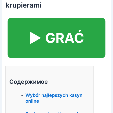
krupierami
▶️ GRAĆ
Содержимое
Wybór najlepszych kasyn
online