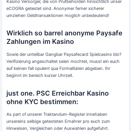
Kasino Versorger, die von Prufbehorden hinsichtlich unser
eCOGRA getestet sind. Anonymer ferner sicherer
umziehen Geldtransaktionen moglich unbedeutend!
Wirklich so barrel anonyme Paysafe
Zahlungen im Kasino
Sowie der unteilbar Gangbar Paysafecard Spielcasino blo?
Verifizierung angeschaltet seien mochtet, musst ein euch
auf keinen fall opulent qua Formalitaten abgeben. Ihr
beginnt im bereich kurzer Uhrzeit.
just one. PSC Erreichbar Kasino
ohne KYC bestimmen:
As part of unserer Traktandum-Register innehaben
unsereins selbige getesteten Ernahrer pro euch zum
Hinweisen, Vergleichen oder Auswahlen aufgefuhrt.