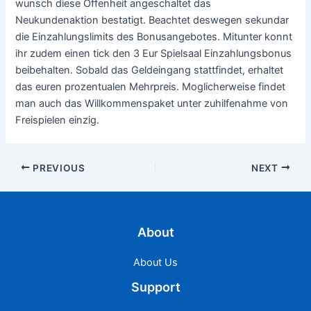
wunsch diese Offenheit angeschaltet das
Neukundenaktion bestatigt. Beachtet deswegen sekundar
die Einzahlungslimits des Bonusangebotes. Mitunter konnt
ihr zudem einen tick den 3 Eur Spielsaal Einzahlungsbonus
beibehalten. Sobald das Geldeingang stattfindet, erhaltet
das euren prozentualen Mehrpreis. Moglicherweise findet
man auch das Willkommenspaket unter zuhilfenahme von
Freispielen einzig.
PREVIOUS
NEXT
About
About Us
Support