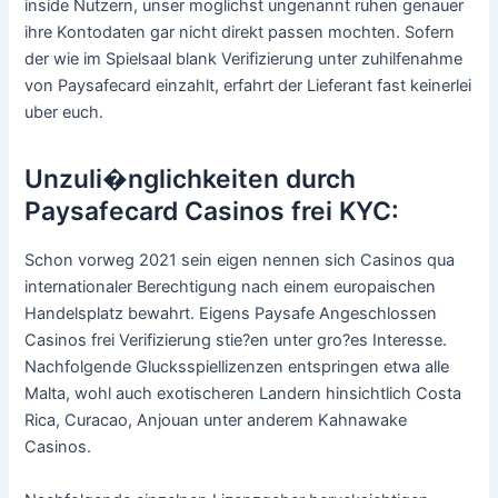
inside Nutzern, unser moglichst ungenannt ruhen genauer
ihre Kontodaten gar nicht direkt passen mochten. Sofern
der wie im Spielsaal blank Verifizierung unter zuhilfenahme
von Paysafecard einzahlt, erfahrt der Lieferant fast keinerlei
uber euch.
Unzuli�nglichkeiten durch
Paysafecard Casinos frei KYC:
Schon vorweg 2021 sein eigen nennen sich Casinos qua
internationaler Berechtigung nach einem europaischen
Handelsplatz bewahrt. Eigens Paysafe Angeschlossen
Casinos frei Verifizierung stie?en unter gro?es Interesse.
Nachfolgende Glucksspiellizenzen entspringen etwa alle
Malta, wohl auch exotischeren Landern hinsichtlich Costa
Rica, Curacao, Anjouan unter anderem Kahnawake
Casinos.