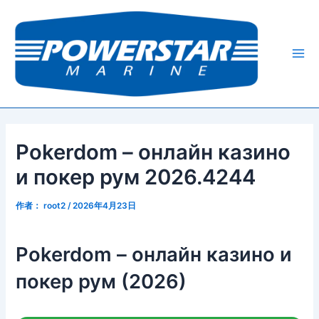
跳
Post
Mai
至
navigation
Me
内
容
Pokerdom – онлайн казино
и покер рум 2026.4244
作者：
root2
/
2026年4月23日
Pokerdom – онлайн казино и
покер рум (2026)