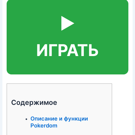
▶️
ИГРАТЬ
Содержимое
Описание и функции
Pokerdom