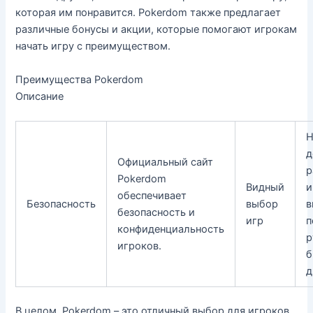
которая им понравится. Pokerdom также предлагает
различные бонусы и акции, которые помогают игрокам
начать игру с преимуществом.
Преимущества Pokerdom
Описание
Н
д
Официальный сайт
р
Pokerdom
Видный
и
обеспечивает
Безопасность
выбор
в
безопасность и
игр
п
конфиденциальность
р
игроков.
б
д
В целом, Pokerdom – это отличный выбор для игроков,