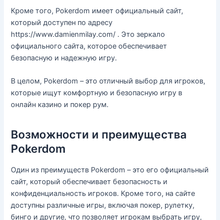
Кроме того, Pokerdom имеет официальный сайт,
который доступен по адресу
https://www.damienmilay.com/ . Это зеркало
официального сайта, которое обеспечивает
безопасную и надежную игру.
В целом, Pokerdom – это отличный выбор для игроков,
которые ищут комфортную и безопасную игру в
онлайн казино и покер рум.
Возможности и преимущества
Pokerdom
Один из преимуществ Pokerdom – это его официальный
сайт, который обеспечивает безопасность и
конфиденциальность игроков. Кроме того, на сайте
доступны различные игры, включая покер, рулетку,
бинго и другие, что позволяет игрокам выбрать игру,