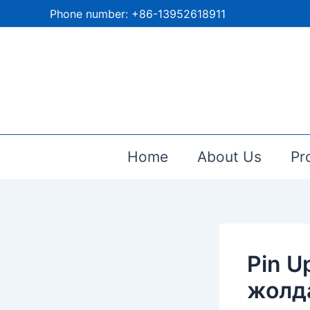
跳
Post
Phone number: +86-13952618911
至
navigation
内
容
Home
About Us
Pr
Pin U
жолд