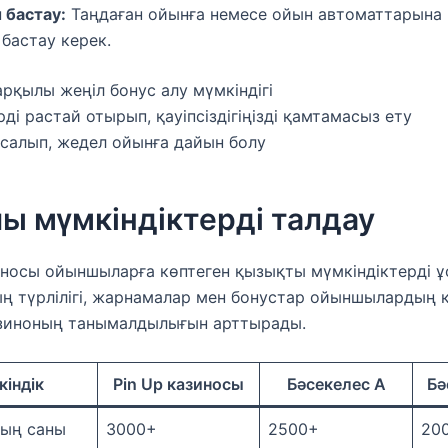
 бастау:
Таңдаған ойынға немесе ойын автоматтарына к
бастау керек.
арқылы жеңіл бонус алу мүмкіндігі
ді растай отырып, қауіпсіздігіңізді қамтамасыз ету
салып, жедел ойынға дайын болу
ы мүмкіндіктерді талдау
иносы ойыншыларға көптеген қызықты мүмкіндіктерді 
 түрлілігі, жарнамалар мен бонустар ойыншылардың к
азиноның танымалдылығын арттырады.
індік
Pin Up казиносы
Бәсекелес А
Бә
ың саны
3000+
2500+
20