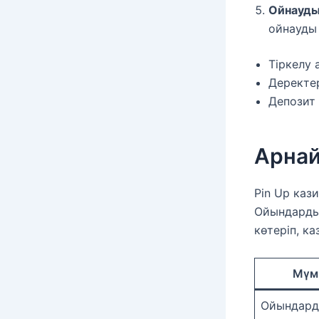
Ойнауды
ойнауды 
Тіркелу 
Деректер
Депозит 
Арнай
Pin Up каз
Ойындардың
көтеріп, к
Мүмк
Ойындард