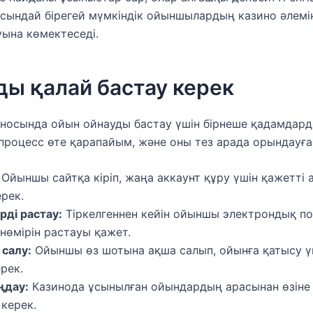
сындай бірегей мүмкіндік ойыншылардың казино әлемі
ына көмектеседі.
ы қалай бастау керек
иносында ойын ойнауды бастау үшін бірнеше қадамдар
 процесс өте қарапайым, және оны тез арада орындауға
Ойыншы сайтқа кіріп, жаңа аккаунт құру үшін қажетті 
ерек.
рді растау:
Тіркелгеннен кейін ойыншы электрондық п
нөмірін растауы қажет.
 салу:
Ойыншы өз шотына ақша салып, ойынға қатысу ү
рек.
ңдау:
Казинода ұсынылған ойындардың арасынан өзіне
керек.