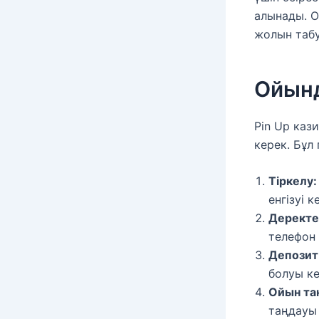
алынады. О
жолын табу
Ойынд
Pin Up каз
керек. Бұл
Тіркелу:
енгізуі к
Деректе
телефон 
Депозит
болуы ке
Ойын та
таңдауы 