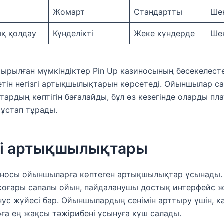
Жомарт
Стандартты
Шек
ық қолдау
Күнделікті
Жеке күндерде
Шек
ырылған мүмкіндіктер Pin Up казиносының бәсекелест
тін негізгі артықшылықтарын көрсетеді. Ойыншылар с
тардың көптігін бағалайды, бұл өз кезегінде оларды п
 ұстап тұрады.
гі артықшылықтары
зиносы ойыншыларға көптеген артықшылықтар ұсынады
жоғары сапалы ойын, пайдаланушы достық интерфейс 
ус жүйесі бар. Ойыншылардың сенімін арттыру үшін, к
а ең жақсы тәжірибені ұсынуға күш салады.