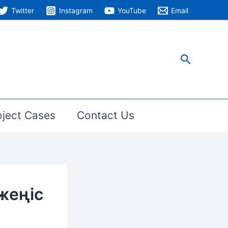
Twitter
Instagram
YouTube
Email
搜
索
oject Cases
Contact Us
жеңіс