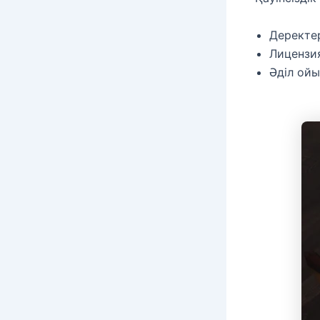
Деректер
Лицензия
Әділ ойы