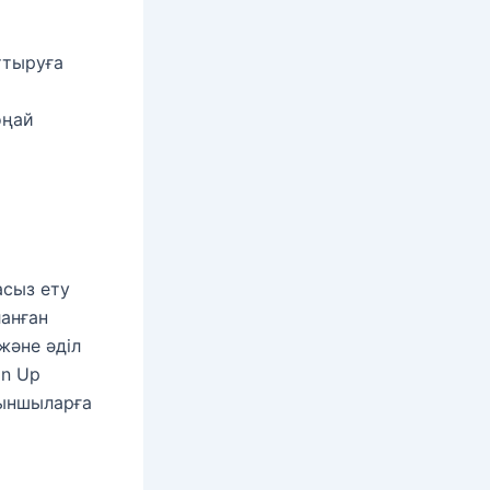
ттыруға
оңай
асыз ету
анған
және әділ
in Up
йыншыларға