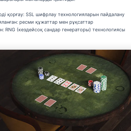
ді қорғау: SSL шифрлау технологияларын пайдалану
ланған: ресми құжаттар мен рұқсаттар
н: RNG (кездейсоқ сандар генераторы) технологиясы