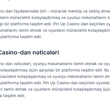
no-dan faydalarından biri – müraciət məntiqi və tətbiq etmə
nların müraciətini kolaylaşdırmaq və oyunçu məlumatlarını 
qlı bir platforma təqdim edir. Pin Up Casino-dan keçirilən oy
matlarını təmin etmək və oyunların müraciətini kolaylaşdı
ir platforma təqdim edir.
Casino-dan nəticələri
no-dan nəticələri, oyunçu məlumatlarını təmin etmək və oyu
kolaylaşdırmaq üçün qarşılıqlı bir platforma təqdim edir. Bu
üraciətini kolaylaşdırmaq və oyunçu məlumatlarını təmin e
ir platforma təqdim edir. Pin Up Casino-dan keçirilən oyunla
ı təmin etmək və oyunların müraciətini kolaylaşdırmaq üçün 
a təqdim edir.