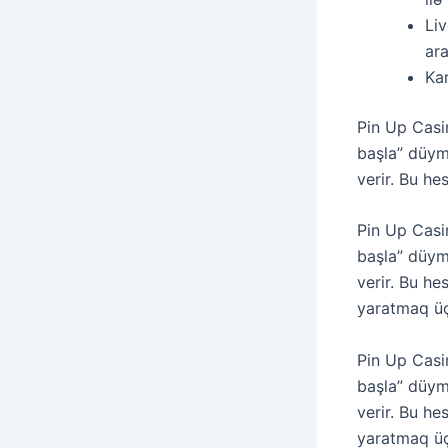
Liv
ara
Kar
Pin Up Casi
başla” düym
verir. Bu he
Pin Up Casi
başla” düym
verir. Bu he
yaratmaq üçü
Pin Up Casi
başla” düym
verir. Bu he
yaratmaq üçü