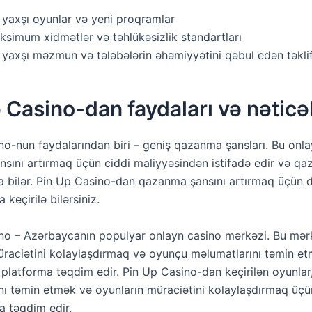
 yaxşı oyunlar və yeni proqramlar
ksimum xidmətlər və təhlükəsizlik standartları
 yaxşı məzmun və tələbələrin əhəmiyyətini qəbul edən təklif
 Casino-dan faydaları və nəticəl
no-nun faydalarından biri – geniş qazanma şansları. Bu onla
sını artırmaq üçün ciddi maliyyəsindən istifadə edir və q
ıra bilər. Pin Up Casino-dan qazanma şansını artırmaq üçün 
 keçirilə bilərsiniz.
no – Azərbaycanın populyar onlayn casino mərkəzi. Bu mər
üraciətini kolaylaşdırmaq və oyunçu məlumatlarını təmin e
ir platforma təqdim edir. Pin Up Casino-dan keçirilən oyunla
ı təmin etmək və oyunların müraciətini kolaylaşdırmaq üçün 
a təqdim edir.