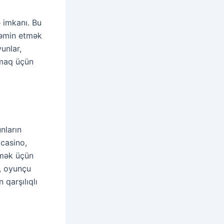
 imkanı. Bu
təmin etmək
unlar,
rmaq üçün
nların
 casino,
tmək üçün
r, oyunçu
qarşılıqlı