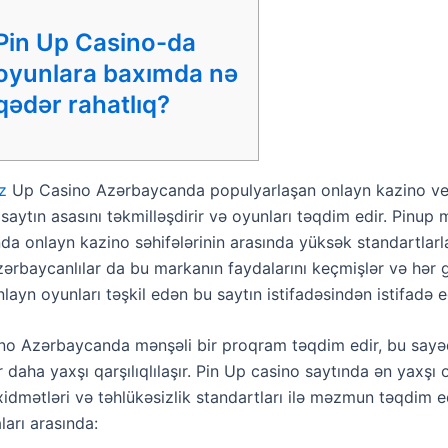
Pin Up Casino-da
oyunlara baxımda nə
qədər rahatlıq?
z
Up Casino Azərbaycanda populyarlaşan onlayn kazino veb
 saytın asasını təkmilləşdirir və oyunları təqdim edir. Pinup 
a onlayn kazino səhifələrinin arasında yüksək standartlarla
zərbaycanlılar da bu markanın faydalarını keçmişlər və hər
layn oyunları təşkil edən bu saytın istifadəsindən istifadə e
no Azərbaycanda mənşəli bir proqram təqdim edir, bu sa
 daha yaxşı qarşılıqlılaşır. Pin Up casino saytında ən yaxşı o
dmətləri və təhlükəsizlik standartları ilə məzmun təqdim edi
ları arasında: