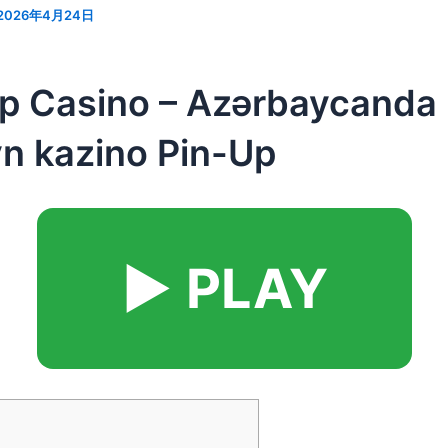
2026年4月24日
Up Casino – Azərbaycanda
yn kazino Pin-Up
▶️ PLAY