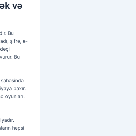
ək və
ir. Bu
dı, şifrə, e-
adəçi
vurur. Bu
n sahəsində
iyaya baxır.
o oyunları,
iyadır.
aların hepsi