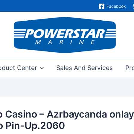
Facebook
oduct Center
Sales And Services
Pr
p Casino – Azrbaycanda onla
o Pin-Up.2060