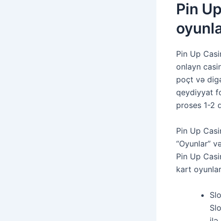
Pin U
oyunl
Pin Up Casi
onlayn casin
poçt və digə
qeydiyyat f
proses 1-2 
Pin Up Casi
“Oyunlar” və
Pin Up Casin
kart oyunlar
Slo
Slo
ilə