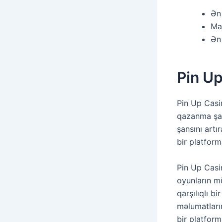
Ən
Ma
Ən
Pin Up
Pin Up Casi
qazanma şan
şansını art
bir platforma
Pin Up Casi
oyunların m
qarşılıqlı b
məlumatların
bir platform