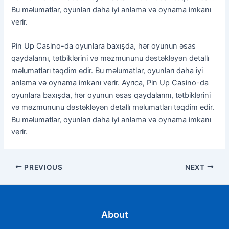
Bu məlumatlar, oyunları daha iyi anlama və oynama imkanı
verir.
Pin Up Casino-da oyunlara baxışda, hər oyunun əsas
qaydalarını, tətbiklərini və məzmununu dəstəkləyən detallı
məlumatları təqdim edir. Bu məlumatlar, oyunları daha iyi
anlama və oynama imkanı verir. Ayrıca, Pin Up Casino-da
oyunlara baxışda, hər oyunun əsas qaydalarını, tətbiklərini
və məzmununu dəstəkləyən detallı məlumatları təqdim edir.
Bu məlumatlar, oyunları daha iyi anlama və oynama imkanı
verir.
PREVIOUS
NEXT
About