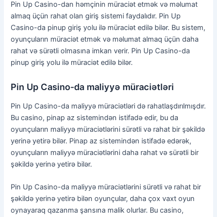
Pin Up Casino-dan həmçinin müraciət etmək və məlumat
almaq üçün rahat olan giriş sistemi faydalıdır. Pin Up
Casino-da pinup giriş yolu ilə müraciət edilə bilər. Bu sistem,
oyunçuların müraciət etmək və məlumat almaq üçün daha
rahat və sürətli olmasına imkan verir. Pin Up Casino-da
pinup giriş yolu ilə müraciət edilə bilər.
Pin Up Casino-da maliyyə müraciətləri
Pin Up Casino-da maliyyə müraciətləri də rahatlaşdırılmışdır.
Bu casino, pinap az sistemindən istifadə edir, bu da
oyunçuların maliyyə müraciətlərini sürətli və rahat bir şəkildə
yerinə yetirə bilər. Pinap az sistemindən istifadə edərək,
oyunçuların maliyyə müraciətlərini daha rahat və sürətli bir
şəkildə yerinə yetirə bilər.
Pin Up Casino-da maliyyə müraciətlərini sürətli və rahat bir
şəkildə yerinə yetirə bilən oyunçular, daha çox vaxt oyun
oynayaraq qazanma şansına malik olurlar. Bu casino,