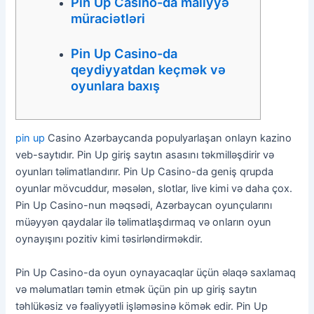
Pin Up Casino-da maliyyə
müraciətləri
Pin Up Casino-da
qeydiyyatdan keçmək və
oyunlara baxış
pin up
Casino Azərbaycanda populyarlaşan onlayn kazino
veb-saytıdır. Pin Up giriş saytın asasını təkmilləşdirir və
oyunları təlimatlandırır. Pin Up Casino-da geniş qrupda
oyunlar mövcuddur, məsələn, slotlar, live kimi və daha çox.
Pin Up Casino-nun məqsədi, Azərbaycan oyunçularını
müəyyən qaydalar ilə təlimatlaşdırmaq və onların oyun
oynayışını pozitiv kimi təsirləndirməkdir.
Pin Up Casino-da oyun oynayacaqlar üçün əlaqə saxlamaq
və məlumatları təmin etmək üçün pin up giriş saytın
təhlükəsiz və fəaliyyətli işləməsinə kömək edir. Pin Up