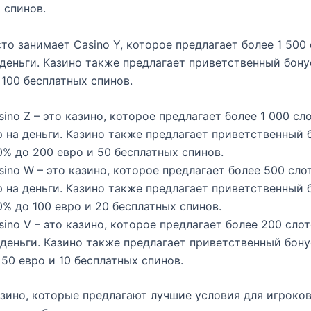
 спинов.
то занимает Casino Y, которое предлагает более 1 500 
 деньги. Казино также предлагает приветственный бону
 100 бесплатных спинов.
sino Z – это казино, которое предлагает более 1 000 сл
р на деньги. Казино также предлагает приветственный 
0% до 200 евро и 50 бесплатных спинов.
sino W – это казино, которое предлагает более 500 сло
р на деньги. Казино также предлагает приветственный 
0% до 100 евро и 20 бесплатных спинов.
sino V – это казино, которое предлагает более 200 слот
 деньги. Казино также предлагает приветственный бону
 50 евро и 10 бесплатных спинов.
азино, которые предлагают лучшие условия для игроков