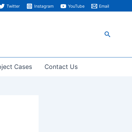
Twitter
Instagram
YouTube
Email
搜
索
oject Cases
Contact Us
р