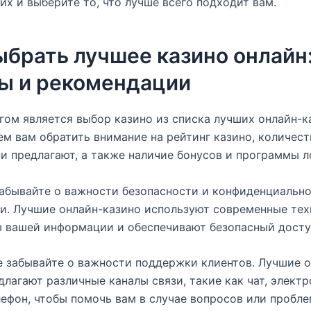
их и выберите то, что лучше всего подходит вам.
ыбрать лучшее казино онлайн
ы и рекомендации
ом является выбор казино из списка лучших онлайн-к
м вам обратить внимание на рейтинг казино, количест
и предлагают, а также наличие бонусов и программы л
забывайте о важности безопасности и конфиденциальн
и. Лучшие онлайн-казино используют современные тех
 вашей информации и обеспечивают безопасный доступ
е забывайте о важности поддержки клиентов. Лучшие о
длагают различные каналы связи, такие как чат, элект
лефон, чтобы помочь вам в случае вопросов или пробле