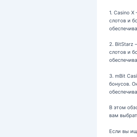
1. Casino 
слотов и б
обеспечива
2. BitStar
слотов и б
обеспечива
3. mBit Ca
бонусов. О
обеспечива
В этом обз
вам выбрат
Если вы ищ