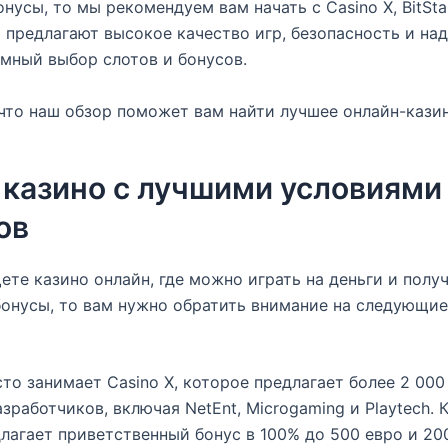
онусы, то мы рекомендуем вам начать с Casino X, BitSta
и предлагают высокое качество игр, безопасность и на
мный выбор слотов и бонусов.
что наш обзор поможет вам найти лучшее онлайн-казин
 казино с лучшими условиями
ов
ете казино онлайн, где можно играть на деньги и полу
онусы, то вам нужно обратить внимание на следующие
то занимает Casino X, которое предлагает более 2 000
зработчиков, включая NetEnt, Microgaming и Playtech. 
лагает приветственный бонус в 100% до 500 евро и 20