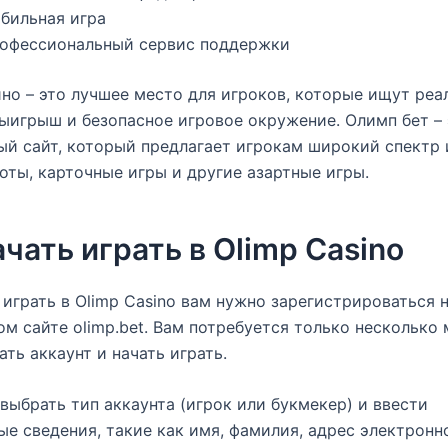
бильная игра
офессиональный сервис поддержки
но – это лучшее место для игроков, которые ищут реа
ыигрыш и безопасное игровое окружение. Олимп бет – 
й сайт, который предлагает игрокам широкий спектр 
оты, карточные игры и другие азартные игры.
ачать играть в Olimp Casino
 играть в Olimp Casino вам нужно зарегистрироваться 
м сайте olimp.bet. Вам потребуется только несколько 
ать аккаунт и начать играть.
выбрать тип аккаунта (игрок или букмекер) и ввести
е сведения, такие как имя, фамилия, адрес электронн