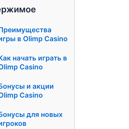
ержимое
Преимущества
игры в Olimp Casino
Как начать играть в
Olimp Casino
Бонусы и акции
Olimp Casino
Бонусы для новых
игроков