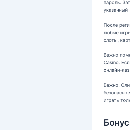
пароль. За
указанный 
После реги
любые игры
слоты, кар
Важно помн
Casino. Ес
онлайн-каз
Важно! Оли
безопасное
играть тол
Бонус