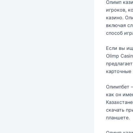
Олимп кази
игроков, к
казино. Ол
включая сл
способ игр
Если вы ищ
Olimp Casi
предлагает
карточные 
Олимпбет –
как он име
Казахстане
скачать пр
планшете.
Олимп кази