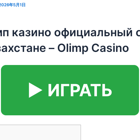
2026年5月1日
п казино официальный 
захстане – Olimp Casino
▶️ ИГРАТЬ