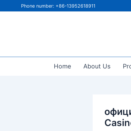
跳
Post
Phone number: +86-13952618911
至
navigation
内
容
Home
About Us
Pr
офици
Casin