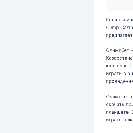
Если вы ищ
Olimp Casi
предлагает
Олимпбет –
Казахстана
карточные 
играть в о
проведение
Олимпбет 
скачать пр
планшете. 
играть в л