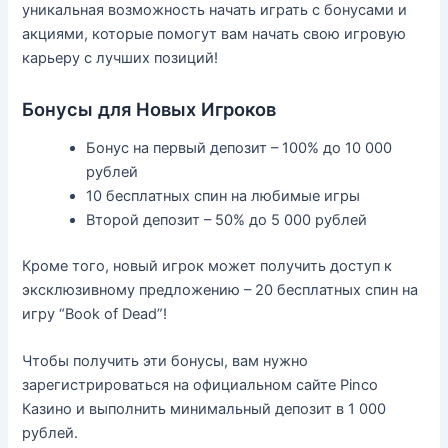
уникальная возможность начать играть с бонусами и
акциями, которые помогут вам начать свою игровую
карьеру с лучших позиций!
Бонусы для Новых Игроков
Бонус на первый депозит – 100% до 10 000
рублей
10 бесплатных спин на любимые игры
Второй депозит – 50% до 5 000 рублей
Кроме того, новый игрок может получить доступ к
эксклюзивному предложению – 20 бесплатных спин на
игру “Book of Dead”!
Чтобы получить эти бонусы, вам нужно
зарегистрироваться на официальном сайте Pinco
Казино и выполнить минимальный депозит в 1 000
рублей.