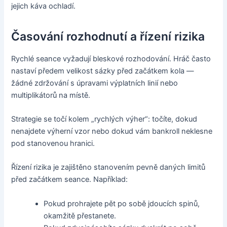
jejich káva ochladí.
Časování rozhodnutí a řízení rizika
Rychlé seance vyžadují bleskové rozhodování. Hráč často
nastaví předem velikost sázky před začátkem kola —
žádné zdržování s úpravami výplatních linií nebo
multiplikátorů na místě.
Strategie se točí kolem „rychlých výher“: točíte, dokud
nenajdete výherní vzor nebo dokud vám bankroll neklesne
pod stanovenou hranici.
Řízení rizika je zajištěno stanovením pevně daných limitů
před začátkem seance. Například:
Pokud prohrajete pět po sobě jdoucích spinů,
okamžitě přestanete.