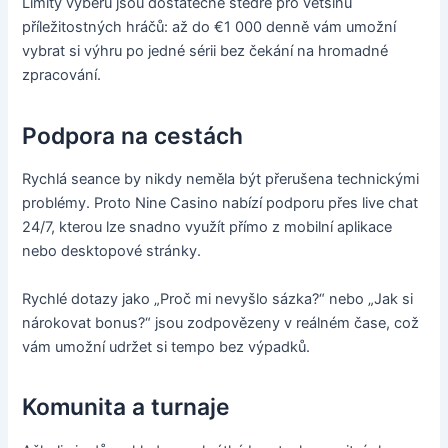
Limity výběrů jsou dostatečně štědré pro většinu
příležitostných hráčů: až do €1 000 denně vám umožní
vybrat si výhru po jedné sérii bez čekání na hromadné
zpracování.
Podpora na cestách
Rychlá seance by nikdy neměla být přerušena technickými
problémy. Proto Nine Casino nabízí podporu přes live chat
24/7, kterou lze snadno využít přímo z mobilní aplikace
nebo desktopové stránky.
Rychlé dotazy jako „Proč mi nevyšlo sázka?“ nebo „Jak si
nárokovat bonus?“ jsou zodpovězeny v reálném čase, což
vám umožní udržet si tempo bez výpadků.
Komunita a turnaje