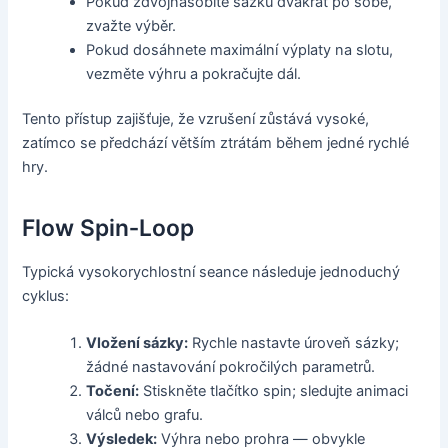
Pokud zdvojnásobíte sázku dvakrát po sobě,
zvažte výběr.
Pokud dosáhnete maximální výplaty na slotu,
vezměte výhru a pokračujte dál.
Tento přístup zajišťuje, že vzrušení zůstává vysoké,
zatímco se předchází větším ztrátám během jedné rychlé
hry.
Flow Spin‑Loop
Typická vysokorychlostní seance následuje jednoduchý
cyklus:
Vložení sázky:
Rychle nastavte úroveň sázky;
žádné nastavování pokročilých parametrů.
Točení:
Stiskněte tlačítko spin; sledujte animaci
válců nebo grafu.
Výsledek:
Výhra nebo prohra — obvykle