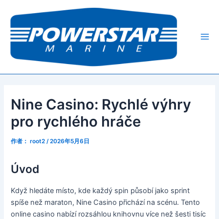
跳
Post
Mai
至
navigation
Me
内
容
Nine Casino: Rychlé výhry
pro rychlého hráče
作者：
root2
/
2026年5月6日
Úvod
Když hledáte místo, kde každý spin působí jako sprint
spíše než maraton, Nine Casino přichází na scénu. Tento
online casino nabízí rozsáhlou knihovnu více než šesti tisíc