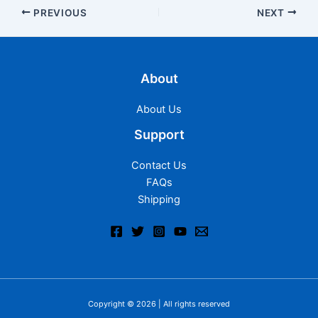
PREVIOUS
NEXT
About
About Us
Support
Contact Us
FAQs
Shipping
Copyright © 2026 | All rights reserved