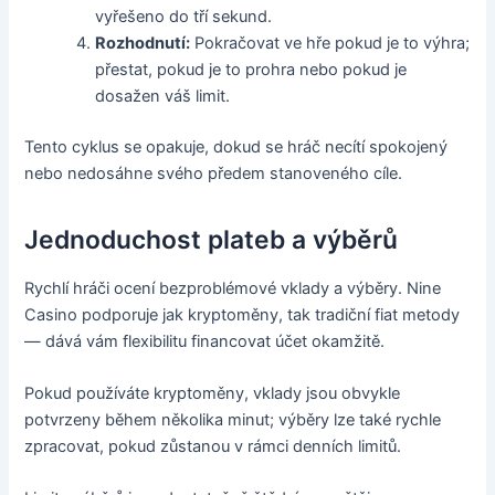
vyřešeno do tří sekund.
Rozhodnutí:
Pokračovat ve hře pokud je to výhra;
přestat, pokud je to prohra nebo pokud je
dosažen váš limit.
Tento cyklus se opakuje, dokud se hráč necítí spokojený
nebo nedosáhne svého předem stanoveného cíle.
Jednoduchost plateb a výběrů
Rychlí hráči ocení bezproblémové vklady a výběry. Nine
Casino podporuje jak kryptoměny, tak tradiční fiat metody
— dává vám flexibilitu financovat účet okamžitě.
Pokud používáte kryptoměny, vklady jsou obvykle
potvrzeny během několika minut; výběry lze také rychle
zpracovat, pokud zůstanou v rámci denních limitů.