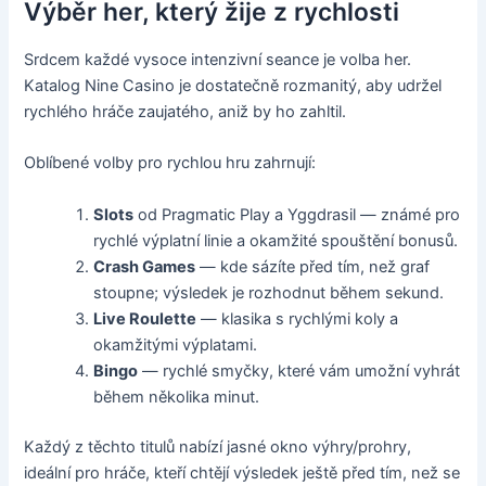
Výběr her, který žije z rychlosti
Srdcem každé vysoce intenzivní seance je volba her.
Katalog Nine Casino je dostatečně rozmanitý, aby udržel
rychlého hráče zaujatého, aniž by ho zahltil.
Oblíbené volby pro rychlou hru zahrnují:
Slots
od Pragmatic Play a Yggdrasil — známé pro
rychlé výplatní linie a okamžité spouštění bonusů.
Crash Games
— kde sázíte před tím, než graf
stoupne; výsledek je rozhodnut během sekund.
Live Roulette
— klasika s rychlými koly a
okamžitými výplatami.
Bingo
— rychlé smyčky, které vám umožní vyhrát
během několika minut.
Každý z těchto titulů nabízí jasné okno výhry/prohry,
ideální pro hráče, kteří chtějí výsledek ještě před tím, než se