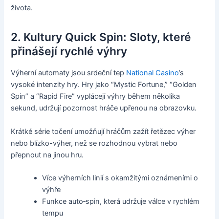
života.
2. Kultury Quick Spin: Sloty, které
přinášejí rychlé výhry
Výherní automaty jsou srdeční tep
National Casino
’s
vysoké intenzity hry. Hry jako “Mystic Fortune,” “Golden
Spin” a “Rapid Fire” vyplácejí výhry během několika
sekund, udržují pozornost hráče upřenou na obrazovku.
Krátké série točení umožňují hráčům zažít řetězec výher
nebo blízko-výher, než se rozhodnou vybrat nebo
přepnout na jinou hru.
Více výherních linií s okamžitými oznámeními o
výhře
Funkce auto‑spin, která udržuje válce v rychlém
tempu