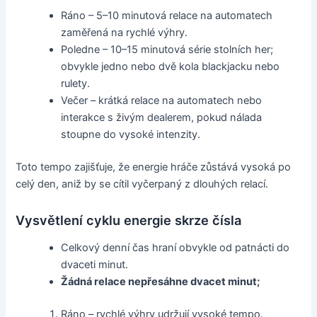
Ráno – 5–10 minutová relace na automatech
zaměřená na rychlé výhry.
Poledne – 10–15 minutová série stolních her;
obvykle jedno nebo dvě kola blackjacku nebo
rulety.
Večer – krátká relace na automatech nebo
interakce s živým dealerem, pokud nálada
stoupne do vysoké intenzity.
Toto tempo zajišťuje, že energie hráče zůstává vysoká po
celý den, aniž by se cítil vyčerpaný z dlouhých relací.
Vysvětlení cyklu energie skrze čísla
Celkový denní čas hraní obvykle od patnácti do
dvaceti minut.
Žádná relace nepřesáhne dvacet minut;
Ráno – rychlé výhry udržují vysoké tempo.