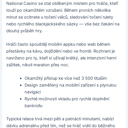
National Casino se stal oblíbeným místem pro hráče, kteří
touží po okamžitém vzrušení. Během prvních několika
minut se ocitnete u točení válců, sledování točení rulety
nebo rychlého blackjackského sázky — vše bez čekání na
dlouhý průběh hry.
Hráči často spouštějí mobilní appku nebo web během
přestávky na kávu, dojíždění nebo ve frontě. Rozhraní je
navrženo pro ty, kteří si užívají krátký, ale intenzivní herní
zážitek, nikoli maraton přes noc.
Okamžitý přístup ke více než 3 500 titulům
Design zaměřený na mobilní zařízení s plynulou
navigací
Rychlé možnosti vkladu pro rychlé doplnění
bankrollu
Typická relace trvá mezi pěti a patnácti minutami, nabízí
dávku adrenalinu před tím, než se hráč vrátí do běžného