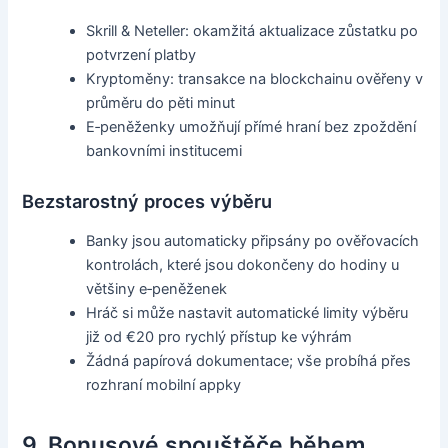
Skrill & Neteller: okamžitá aktualizace zůstatku po
potvrzení platby
Kryptoměny: transakce na blockchainu ověřeny v
průměru do pěti minut
E‑peněženky umožňují přímé hraní bez zpoždění
bankovními institucemi
Bezstarostný proces výběru
Banky jsou automaticky připsány po ověřovacích
kontrolách, které jsou dokončeny do hodiny u
většiny e‑peněženek
Hráč si může nastavit automatické limity výběru
již od €20 pro rychlý přístup ke výhrám
Žádná papírová dokumentace; vše probíhá přes
rozhraní mobilní appky
9. Bonusové spouštěče během