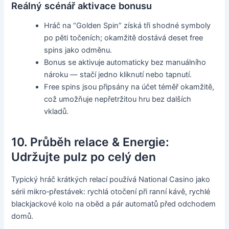
Reálný scénář aktivace bonusu
Hráč na “Golden Spin” získá tři shodné symboly
po pěti točeních; okamžitě dostává deset free
spins jako odměnu.
Bonus se aktivuje automaticky bez manuálního
nároku — stačí jedno kliknutí nebo tapnutí.
Free spins jsou připsány na účet téměř okamžitě,
což umožňuje nepřetržitou hru bez dalších
vkladů.
10. Průběh relace & Energie:
Udržujte pulz po celý den
Typický hráč krátkých relací používá National Casino jako
sérii mikro‑přestávek: rychlá otočení při ranní kávě, rychlé
blackjackové kolo na oběd a pár automatů před odchodem
domů.