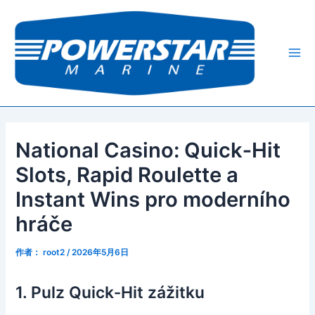
跳
Post
Mai
至
navigation
Me
内
容
National Casino: Quick‑Hit
Slots, Rapid Roulette a
Instant Wins pro moderního
hráče
作者：
root2
/
2026年5月6日
1. Pulz Quick‑Hit zážitku