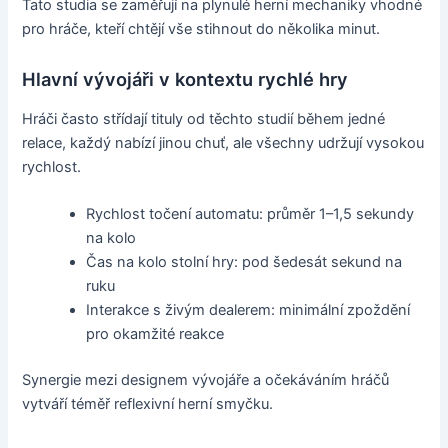
Tato studia se zaměřují na plynulé herní mechaniky vhodné
pro hráče, kteří chtějí vše stihnout do několika minut.
Hlavní vývojáři v kontextu rychlé hry
Hráči často střídají tituly od těchto studií během jedné
relace, každý nabízí jinou chuť, ale všechny udržují vysokou
rychlost.
Rychlost točení automatu: průměr 1–1,5 sekundy
na kolo
Čas na kolo stolní hry: pod šedesát sekund na
ruku
Interakce s živým dealerem: minimální zpoždění
pro okamžité reakce
Synergie mezi designem vývojáře a očekáváním hráčů
vytváří téměř reflexivní herní smyčku.