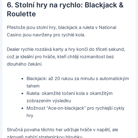
6. Stolní hry na rychlo: Blackjack &
Roulette
Přestože jsou stolní hry, blackjack a ruleta v National
Casino jsou navrženy pro rychlé kola.
Dealer rychle rozdává karty a hry končí do třiceti sekund,
což je ideální pro hráče, kteří chtějí rozmanitost bez
dlouhého čekání.
Blackjack: až 20 rukou za minutu s automatickým
tahem
Ruleta: okamžité točení kola s okamžitým
zobrazením výsledku
Možnost “Ace‑on‑blackjack” pro rychlejší cykly
hry
Stručná povaha těchto her udržuje hráče v napětí, ale
zároveň nabízí strategickou hloubku.