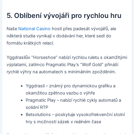
5. Oblíbení vývojáři pro rychlou hru
Naše
National Casino
hostí přes padesát vývojářů, ale
některá studia vynikají v dodávání her, které sedí do
formátu krátkých relací.
Yggdrasilův “Horseshoe” nabízí rychlou ruletu s okamžitými
výplatami, zatímco Pragmatic Play’s “Wolf Gold” přináší
rychlé výhry na automatech s minimálním zpožděním.
Yggdrasil – známý pro dynamickou grafiku a
okamžitou zpětnou vazbu o výhře
Pragmatic Play – nabízí rychlé cykly automatů a
solidní RTP
Betsolutions – poskytuje vysokofrekvenční stolní
hry s možností sázek v reálném čase