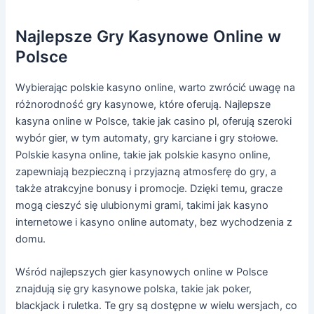
Najlepsze Gry Kasynowe Online w
Polsce
Wybierając polskie kasyno online, warto zwrócić uwagę na
różnorodność gry kasynowe, które oferują. Najlepsze
kasyna online w Polsce, takie jak casino pl, oferują szeroki
wybór gier, w tym automaty, gry karciane i gry stołowe.
Polskie kasyna online, takie jak polskie kasyno online,
zapewniają bezpieczną i przyjazną atmosferę do gry, a
także atrakcyjne bonusy i promocje. Dzięki temu, gracze
mogą cieszyć się ulubionymi grami, takimi jak kasyno
internetowe i kasyno online automaty, bez wychodzenia z
domu.
Wśród najlepszych gier kasynowych online w Polsce
znajdują się gry kasynowe polska, takie jak poker,
blackjack i ruletka. Te gry są dostępne w wielu wersjach, co