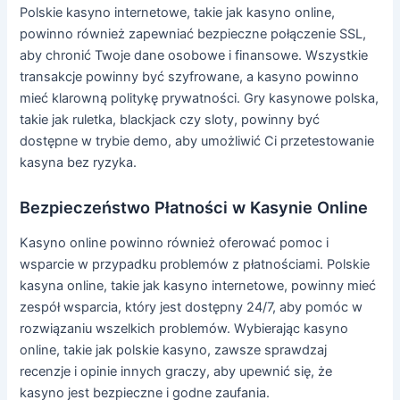
Polskie kasyno internetowe, takie jak kasyno online,
powinno również zapewniać bezpieczne połączenie SSL,
aby chronić Twoje dane osobowe i finansowe. Wszystkie
transakcje powinny być szyfrowane, a kasyno powinno
mieć klarowną politykę prywatności. Gry kasynowe polska,
takie jak ruletka, blackjack czy sloty, powinny być
dostępne w trybie demo, aby umożliwić Ci przetestowanie
kasyna bez ryzyka.
Bezpieczeństwo Płatności w Kasynie Online
Kasyno online powinno również oferować pomoc i
wsparcie w przypadku problemów z płatnościami. Polskie
kasyna online, takie jak kasyno internetowe, powinny mieć
zespół wsparcia, który jest dostępny 24/7, aby pomóc w
rozwiązaniu wszelkich problemów. Wybierając kasyno
online, takie jak polskie kasyno, zawsze sprawdzaj
recenzje i opinie innych graczy, aby upewnić się, że
kasyno jest bezpieczne i godne zaufania.