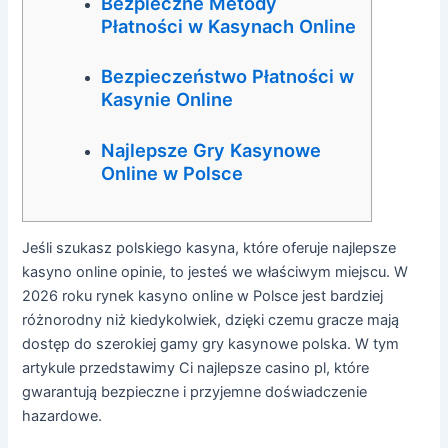
Bezpieczne Metody
Płatności w Kasynach Online
Bezpieczeństwo Płatności w
Kasynie Online
Najlepsze Gry Kasynowe
Online w Polsce
Jeśli szukasz polskiego kasyna, które oferuje najlepsze
kasyno online opinie, to jesteś we właściwym miejscu. W
2026 roku rynek kasyno online w Polsce jest bardziej
różnorodny niż kiedykolwiek, dzięki czemu gracze mają
dostęp do szerokiej gamy gry kasynowe polska. W tym
artykule przedstawimy Ci najlepsze casino pl, które
gwarantują bezpieczne i przyjemne doświadczenie
hazardowe.