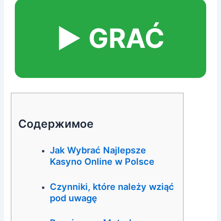
▶️ GRAĆ
Содержимое
Jak Wybrać Najlepsze
Kasyno Online w Polsce
Czynniki, które należy wziąć
pod uwagę