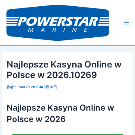
跳
Post
Mai
至
navigation
Me
内
容
Najlepsze Kasyna Online w
Polsce w 2026.10269
作者：
root2
/
2026年5月10日
Najlepsze Kasyna Online w
Polsce w 2026