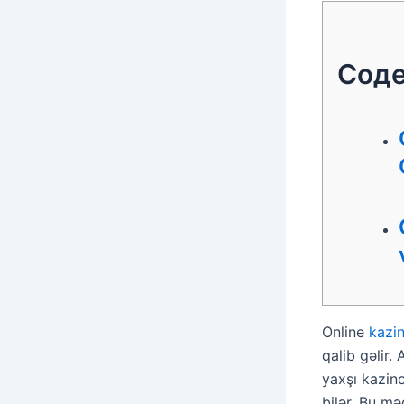
Сод
Online
kazi
qalib gəlir
yaxşı kazin
bilər. Bu mə