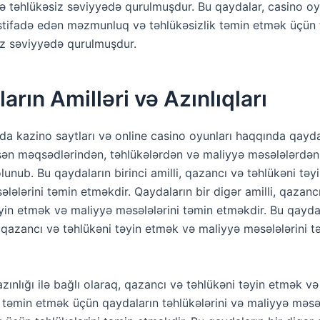
və təhlükəsiz səviyyədə qurulmuşdur. Bu qaydalar, casino oy
istifadə edən məzmunluq və təhlükəsizlik təmin etmək üçün 
iz səviyyədə qurulmuşdur.
arın Amilləri və Azınlıqları
a kazino saytları və online casino oyunları haqqında qayda
asən məqsədlərindən, təhlükələrdən və maliyyə məsələlərd
lunub. Bu qaydaların birinci amilli, qazancı və təhlükəni tə
lələrini təmin etməkdir. Qaydaların bir digər amilli, qazanc
yin etmək və maliyyə məsələlərini təmin etməkdir. Bu qaydal
, qazancı və təhlükəni təyin etmək və maliyyə məsələlərini t
zınlığı ilə bağlı olaraq, qazancı və təhlükəni təyin etmək v
 təmin etmək üçün qaydaların təhlükələrini və maliyyə məsəl