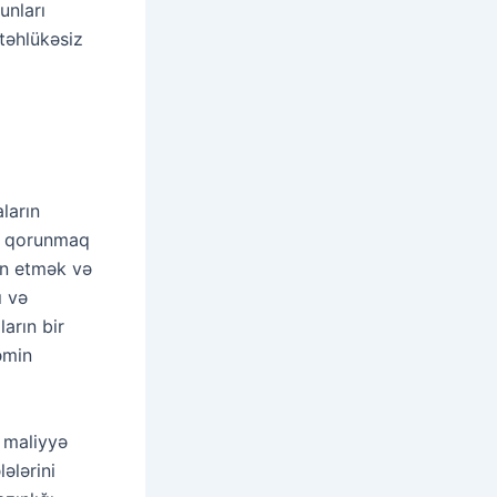
unları
təhlükəsiz
ların
ən qorunmaq
yin etmək və
ı və
arın bir
əmin
ə maliyyə
ələrini