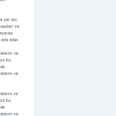
 yer alır.
asaqları və
layaraq
edə bilər.
larını və
izə bu
cək.
larını və
larını və
izə bu
cək.
larını və