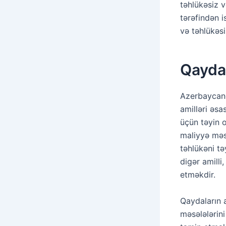
təhlükəsiz 
tərəfindən 
və təhlükəs
Qaydal
Azerbaycand
amilləri əs
üçün təyin o
maliyyə məsə
təhlükəni tə
digər amilli
etməkdir.
Qaydaların a
məsələlərini