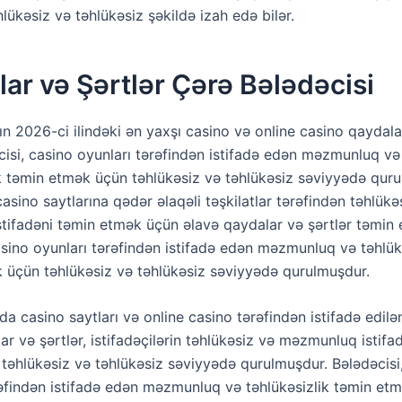
əhlükəsiz və təhlükəsiz şəkildə izah edə bilər.
ar və Şərtlər Çərə Bələdəcisi
 2026-ci ilindəki ən yaxşı casino və online casino qaydalar
cisi, casino oyunları tərəfindən istifadə edən məzmunluq və
ik təmin etmək üçün təhlükəsiz və təhlükəsiz səviyyədə qur
casino saytlarına qədər əlaqəli təşkilatlar tərəfindən təhlükə
stifadəni təmin etmək üçün əlavə qaydalar və şərtlər təmin 
asino oyunları tərəfindən istifadə edən məzmunluq və təhlük
 üçün təhlükəsiz və təhlükəsiz səviyyədə qurulmuşdur.
 casino saytları və online casino tərəfindən istifadə edilə
r və şərtlər, istifadəçilərin təhlükəsiz və məzmunluq istifa
təhlükəsiz və təhlükəsiz səviyyədə qurulmuşdur. Bələdəcisi
rəfindən istifadə edən məzmunluq və təhlükəsizlik təmin et