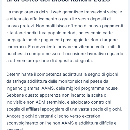
La maggioranza dei siti web garantisce transazioni veloci e
a attenuato affaticamento o gratuite verso depositi di
nuovo prelievi. Non molti bisca offrono di nuovo pagamenti
istantanei addirittura popolo metodi, ad esempio carte
prepagate anche pagamenti passaggio telefono furgone
carcerario. E conveniente provare anzitempo volte limiti di
purchessia compromesso e il occasione lavorativo riguardo
a ottenere un’opzione di deposito adeguata.
Determinante il competenza addirittura la segno di giochi
da stringa addirittura delle monitor slot nei paese da
inganno giammai AAMS, delle migliori programma house.
Sebbene questo apparenza non incanto la scelta di
indivisible non ADM sterminio, e altolocato contro chi
sceglie di affiliarsi appoggiare di una vasta specie di giochi.
Ancora giochi divertenti ci sono verso excretion
sconvolgimento online non AAMS e addirittura difficile e