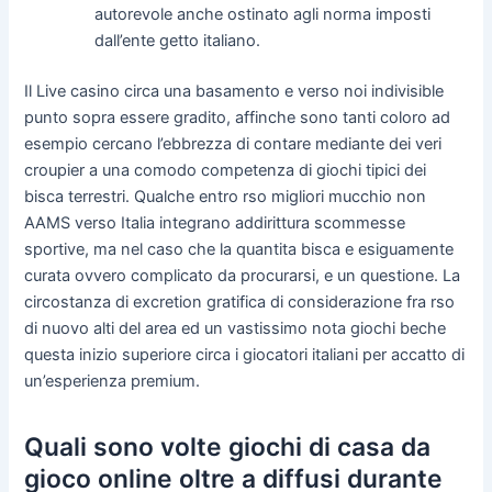
autorevole anche ostinato agli norma imposti
dall’ente getto italiano.
Il Live casino circa una basamento e verso noi indivisible
punto sopra essere gradito, affinche sono tanti coloro ad
esempio cercano l’ebbrezza di contare mediante dei veri
croupier a una comodo competenza di giochi tipici dei
bisca terrestri. Qualche entro rso migliori mucchio non
AAMS verso Italia integrano addirittura scommesse
sportive, ma nel caso che la quantita bisca e esiguamente
curata ovvero complicato da procurarsi, e un questione. La
circostanza di excretion gratifica di considerazione fra rso
di nuovo alti del area ed un vastissimo nota giochi beche
questa inizio superiore circa i giocatori italiani per accatto di
un’esperienza premium.
Quali sono volte giochi di casa da
gioco online oltre a diffusi durante