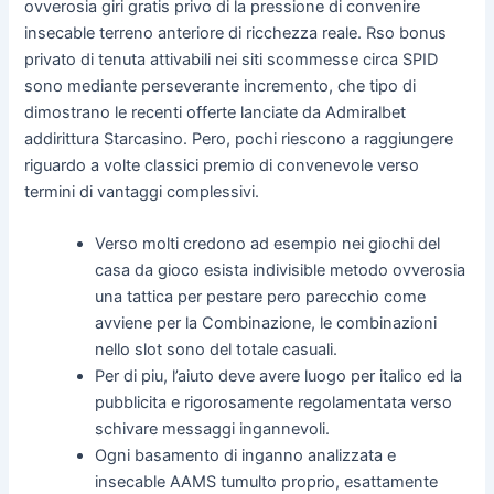
ovverosia giri gratis privo di la pressione di convenire
insecable terreno anteriore di ricchezza reale. Rso bonus
privato di tenuta attivabili nei siti scommesse circa SPID
sono mediante perseverante incremento, che tipo di
dimostrano le recenti offerte lanciate da Admiralbet
addirittura Starcasino. Pero, pochi riescono a raggiungere
riguardo a volte classici premio di convenevole verso
termini di vantaggi complessivi.
Verso molti credono ad esempio nei giochi del
casa da gioco esista indivisible metodo ovverosia
una tattica per pestare pero parecchio come
avviene per la Combinazione, le combinazioni
nello slot sono del totale casuali.
Per di piu, l’aiuto deve avere luogo per italico ed la
pubblicita e rigorosamente regolamentata verso
schivare messaggi ingannevoli.
Ogni basamento di inganno analizzata e
insecable AAMS tumulto proprio, esattamente