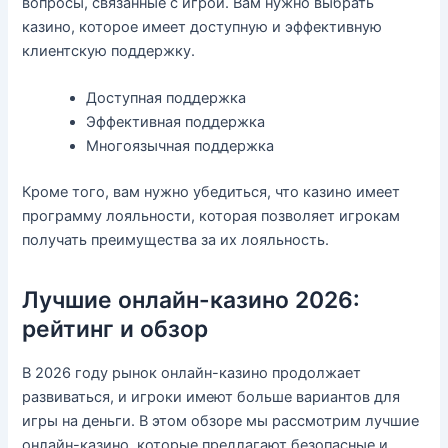
вопросы, связанные с игрой. Вам нужно выбрать
казино, которое имеет доступную и эффективную
клиентскую поддержку.
Доступная поддержка
Эффективная поддержка
Многоязычная поддержка
Кроме того, вам нужно убедиться, что казино имеет
программу лояльности, которая позволяет игрокам
получать преимущества за их лояльность.
Лучшие онлайн-казино 2026:
рейтинг и обзор
В 2026 году рынок онлайн-казино продолжает
развиваться, и игроки имеют больше вариантов для
игры на деньги. В этом обзоре мы рассмотрим лучшие
онлайн-казино, которые предлагают безопасные и