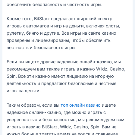
обеспечить безопасность и честность игры.
Кроме того, BitStarz предлагает широкий спектр
игровых автоматов и игр на деньги, включая слоты,
рулетку, бинго и другие. Все игры на сайте казино
проверены и лицензированы, чтобы обеспечить
честность и безопасность игры.
Если вы ищете другие надежные онлайн-казино, мы
рекомендуем вам также играть в казино Wildz, Casino,
Spin. Все эти казино имеют лицензию на игорную
деятельность и предлагают безопасные и честные
игры на деньги.
Таким образом, если вы
топ онлайн казино
ищете
надежное онлайн-казино, где можно играть с
уверенностью и безопасностью, мы рекомендуем вам
играть в казино BitStarz, Wildz, Casino, Spin. Вам не
нужно больше тратить время на поиск и сравнение