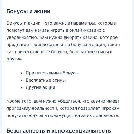
Бонусы и акции
Бонусы и акции – это важные параметры, которые
помогут вам начать играть в онлайн-казино с
уверенностью. Вам нужно выбрать казино, которое
предлагает привлекательные бонусы и акции, такие
как приветственные бонусы, бесплатные спины и
другие.
Приветственные бонусы
Бесплатные спины
Другие акции
Кроме того, вам нужно убедиться, что казино имеет
программу лояльности, которая позволяет игрокам
получать бонусы и преимущества за их лояльность.
Безопасность и конфиденциальность