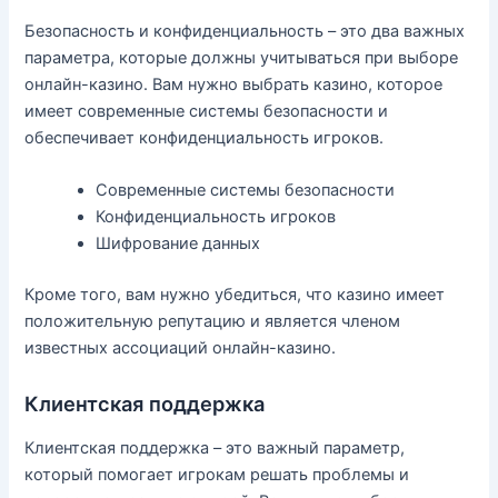
Безопасность и конфиденциальность – это два важных
параметра, которые должны учитываться при выборе
онлайн-казино. Вам нужно выбрать казино, которое
имеет современные системы безопасности и
обеспечивает конфиденциальность игроков.
Современные системы безопасности
Конфиденциальность игроков
Шифрование данных
Кроме того, вам нужно убедиться, что казино имеет
положительную репутацию и является членом
известных ассоциаций онлайн-казино.
Клиентская поддержка
Клиентская поддержка – это важный параметр,
который помогает игрокам решать проблемы и