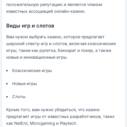
положительную репутацию и является членом
известных ассоциаций онлайн-казино.
Виды игр и слотов
Вам нужно выбрать казино, которое предлагает
широкий спектр игр и слотов, включая классические
игры, такие как рулетка, бэккарат и покер, а также
новые и инновационные игры.
Классические игры
Новые игры
Слоты
Кроме того, вам нужно убедиться, что казино
предлагает игры от известных разработчиков, таких
как NetEnt, Microgaming и Playtech.