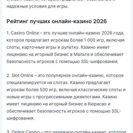
надежные условия для игры.
Рейтинг лучших онлайн-казино 2026
1. Casino Online – это лучшее онлайн-казино 2026 года,
которое предлагает игрокам более 1 000 игр, включая
слоты, карточные игры и рулетку. Казино имеет
лицензию на игорный бизнес в Мальте и обеспечивает
безопасность игроков с помощью SSL-шифрования.
2. Slot Online – это популярное онлайн-казино, которое
специализируется на слотах. Казино предлагает
игрокам более 500 игр, включая классические слоты и
новые игры с прогрессивными джекпотами. Казино
имеет лицензию на игорный бизнес в Кюрасао и
обеспечивает безопасность игроков с помощью SSL-
шифрования.
3. Online Casino – это надежное онлайн-казино, которое