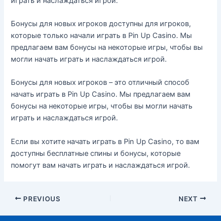
играть и наслаждаться игрой.
Бонусы для новых игроков доступны для игроков,
которые только начали играть в Pin Up Casino. Мы
предлагаем вам бонусы на некоторые игры, чтобы вы
могли начать играть и наслаждаться игрой.
Бонусы для новых игроков – это отличный способ
начать играть в Pin Up Casino. Мы предлагаем вам
бонусы на некоторые игры, чтобы вы могли начать
играть и наслаждаться игрой.
Если вы хотите начать играть в Pin Up Casino, то вам
доступны бесплатные спины и бонусы, которые
помогут вам начать играть и наслаждаться игрой.
PREVIOUS
NEXT