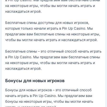
на некоторые игры, чтобы вы могли начать играть и
наслаждаться игрой.
Бесплатные спины доступны для новых игроков,
которые только начали играть в Pin Up Casino. Мы
предлагаем вам бесплатные спины на некоторые игры,
чтобы вы могли начать играть и наслаждаться игрой.
Бесплатные спины – это отличный способ начать играть
в Pin Up Casino. Мы предлагаем вам бесплатные спины
на некоторые игры, чтобы вы могли начать играть и
наслаждаться игрой.
Бонусы для новых игроков
Бонусы для новых игроков – это отличный способ
начать играть в Pin Up Casino. Мы предлагаем вам
бонусы на некоторые игры, чтобы вы могли начать