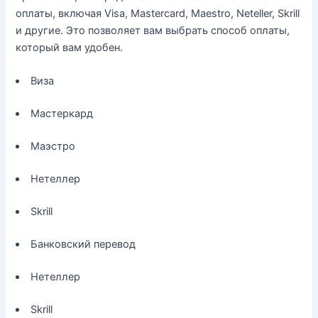
оплаты, включая Visa, Mastercard, Maestro, Neteller, Skrill
и другие. Это позволяет вам выбрать способ оплаты,
который вам удобен.
Виза
Мастеркард
Маэстро
Нетеллер
Skrill
Банковский перевод
Нетеллер
Skrill