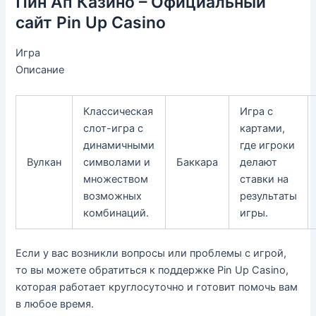
Пин Ап Казино – Официальный
сайт Pin Up Casino
Игра
Описание
Классическая
Игра с
слот-игра с
картами,
динамичными
где игроки
Вулкан
символами и
Баккара
делают
множеством
ставки на
возможных
результаты
комбинаций.
игры.
Если у вас возникли вопросы или проблемы с игрой,
то вы можете обратиться к поддержке Pin Up Casino,
которая работает круглосуточно и готовит помочь вам
в любое время.