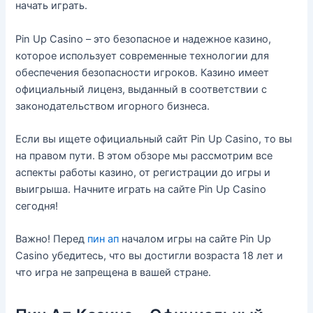
начать играть.
Pin Up Casino – это безопасное и надежное казино,
которое использует современные технологии для
обеспечения безопасности игроков. Казино имеет
официальный лиценз, выданный в соответствии с
законодательством игорного бизнеса.
Если вы ищете официальный сайт Pin Up Casino, то вы
на правом пути. В этом обзоре мы рассмотрим все
аспекты работы казино, от регистрации до игры и
выигрыша. Начните играть на сайте Pin Up Casino
сегодня!
Важно! Перед
пин ап
началом игры на сайте Pin Up
Casino убедитесь, что вы достигли возраста 18 лет и
что игра не запрещена в вашей стране.