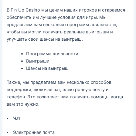
В Pin Up Casino мы ценим наших игроков и стараемся
обеспечить им лучшие условия для игры. Мы
предлагаем вам несколько программ лояльности,
чтобы вы могли получать реальные выигрыши и
улучшать свои шансы на выигрыш.
Программа лояльности
Выигрыши
Шансы на выигрыш
Также, мы предлагаем вам несколько способов
поддержки, включая чат, электронную почту и
телефон. Это позволяет вам получать помощь, когда
вам это нужно.
Чат
Электронная почта