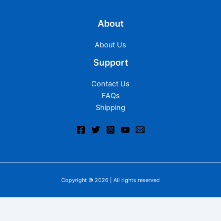
About
About Us
Support
Contact Us
FAQs
Shipping
Copyright © 2026 | All rights reserved