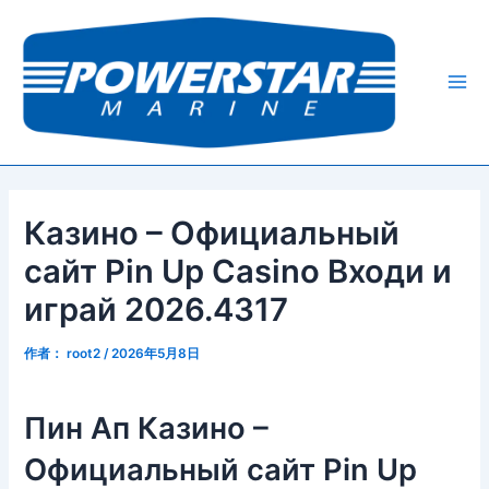
跳
Post
Mai
至
navigation
Me
内
容
Казино – Официальный
сайт Pin Up Casino Входи и
играй 2026.4317
作者：
root2
/
2026年5月8日
Пин Ап Казино –
Официальный сайт Pin Up