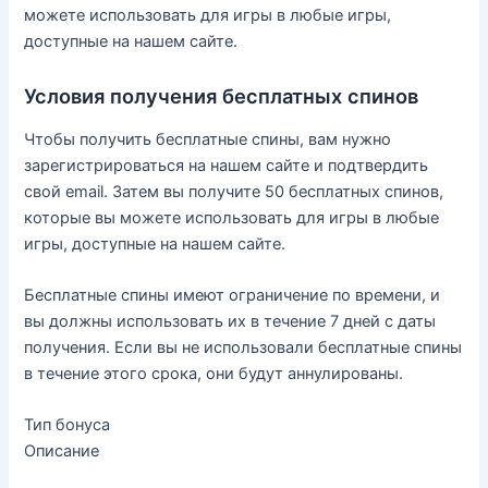
можете использовать для игры в любые игры,
доступные на нашем сайте.
Условия получения бесплатных спинов
Чтобы получить бесплатные спины, вам нужно
зарегистрироваться на нашем сайте и подтвердить
свой email. Затем вы получите 50 бесплатных спинов,
которые вы можете использовать для игры в любые
игры, доступные на нашем сайте.
Бесплатные спины имеют ограничение по времени, и
вы должны использовать их в течение 7 дней с даты
получения. Если вы не использовали бесплатные спины
в течение этого срока, они будут аннулированы.
Тип бонуса
Описание