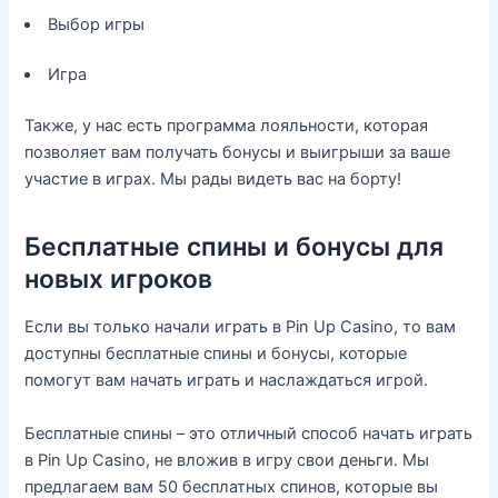
Выбор игры
Игра
Также, у нас есть программа лояльности, которая
позволяет вам получать бонусы и выигрыши за ваше
участие в играх. Мы рады видеть вас на борту!
Бесплатные спины и бонусы для
новых игроков
Если вы только начали играть в Pin Up Casino, то вам
доступны бесплатные спины и бонусы, которые
помогут вам начать играть и наслаждаться игрой.
Бесплатные спины – это отличный способ начать играть
в Pin Up Casino, не вложив в игру свои деньги. Мы
предлагаем вам 50 бесплатных спинов, которые вы