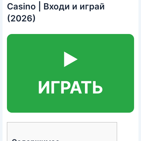
Casino | Входи и играй
(2026)
▶️
ИГРАТЬ