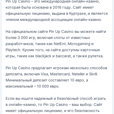
Pin Up Casino – это международная онлайн-казино,
которая была основана в 2016 году. Сайт имеет
официальную лицензию, выдана в Куртрахе, и является
членом международной ассоциации онлайн-казино.
На официальном сайте Pin Up Casino вы можете найти
более 3 000 игр, включая слоты от известных
разработчиков, такие как NetEnt, Microgaming и
Playtech. Кроме того, на сайте доступны карточные
игры, такие как blackjack и baccarat, а также рулетка.
Pin Up Casino предлагает игрокам несколько способов
депозита, включая Visa, Mastercard, Neteller и Skrill.
Минимальный депозит составляет 10 евро, а
максимальный – 10 000 евро.
Если вы ищете надежный и безопасный способ играть
в онлайн-казино, то Pin Up Casino – ваш выбор. Сайт
имеет официальную лицензию, и его безопасность