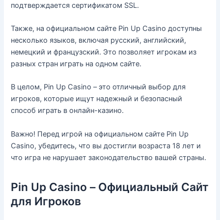
подтверждается сертификатом SSL.
Также, на официальном сайте Pin Up Casino доступны
несколько языков, включая русский, английский,
немецкий и французский. Это позволяет игрокам из
разных стран играть на одном сайте.
В целом, Pin Up Casino – это отличный выбор для
игроков, которые ищут надежный и безопасный
способ играть в онлайн-казино.
Важно! Перед игрой на официальном сайте Pin Up
Casino, убедитесь, что вы достигли возраста 18 лет и
что игра не нарушает законодательство вашей страны.
Pin Up Casino – Официальный Сайт
для Игроков