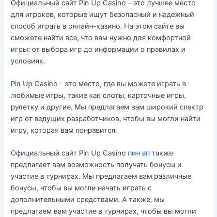
Официальный сайт Pin Up Casino – это лучшее место
для игроков, которые ищут безопасный и надежный
способ играть в онлайн-казино. На этом сайте вы
сможете найти все, что вам нужно для комфортной
игры: от выбора игр до информации о правилах и
условиях.
Pin Up Casino – это место, где вы можете играть в
любимые игры, такие как слоты, карточные игры,
рулетку и другие. Мы предлагаем вам широкий спектр
игр от ведущих разработчиков, чтобы вы могли найти
игру, которая вам понравится.
Официальный сайт Pin Up Casino
пин ап
также
предлагает вам возможность получать бонусы и
участие в турнирах. Мы предлагаем вам различные
бонусы, чтобы вы могли начать играть с
дополнительными средствами. А также, мы
предлагаем вам участие в турнирах, чтобы вы могли