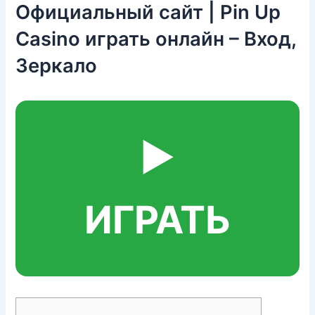
Официальный сайт | Pin Up
Casino играть онлайн – Вход,
Зеркало
▶️
ИГРАТЬ