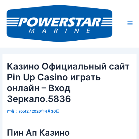
跳
Post
Mai
至
navigation
Me
内
容
Казино Официальный сайт
Pin Up Casino играть
онлайн – Вход
Зеркало.5836
作者：
root2
/
2026年4月30日
Пин Ап Казино