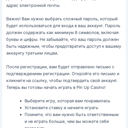
адрес электронной почты.
Важно! Вам нужно выбрать сложный пароль, который
будет использоваться для входа в ваш аккаунт. Пароль
должен содержать как минимум 8 символов, включая
буквы и цифры. Не забывайте, что ваш пароль должен
быть надежным, чтобы предотвратить доступ к вашему
аккаунту третьим лицам.
После регистрации, вам будет отправлено письмо с
подтверждением регистрации. Откройте это письмо и
кликните на ссылку, чтобы подтвердить свой аккаунт.
Теперь вы готовы начать играть в Pin Up Casino!
Выберите игру, которая вам понравилась
Установите ставку и начните играть
Помните, что вам нужно быть ответственным
и не играть больше, чем вы можете себе