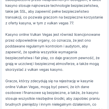
kasyno stosuje najnowsze technologie bezpieczeństwa,
takie jak SSL, aby zapewnić pełne bezpieczeństwo
transakcji, co pozwala graczom na bezpieczne korzystanie
z oferty kasyna, w tym z vulkan vegas 77.
Kasyno online Vulkan Vegas jest również licencjonowane
przez odpowiednie organy, co oznacza, że jest ono
poddawane regularnym kontrolom i audytom, aby
zapewnić, że spełnia wszystkie wymagania
bezpieczeństwa i fair play, co daje graczom pewność, że
grają w uczciwej i bezpiecznej atmosferze, a także mogą
skorzystać z vulkan vegas kasyno.
Gracze, którzy zdecydują się na rejestrację w kasynie
online Vulkan Vegas, mogą być pewni, że ich dane
osobowe i finansowe są bezpieczne, a także, że kasyno
stosuje wszystkie niezbędne środki, aby zapobiec praniu
brudnych pieniędzy i innym nielegalnym działaniom, co