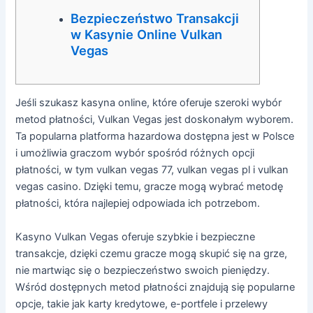
Bezpieczeństwo Transakcji
w Kasynie Online Vulkan
Vegas
Jeśli szukasz kasyna online, które oferuje szeroki wybór
metod płatności, Vulkan Vegas jest doskonałym wyborem.
Ta popularna platforma hazardowa dostępna jest w Polsce
i umożliwia graczom wybór spośród różnych opcji
płatności, w tym vulkan vegas 77, vulkan vegas pl i vulkan
vegas casino. Dzięki temu, gracze mogą wybrać metodę
płatności, która najlepiej odpowiada ich potrzebom.
Kasyno Vulkan Vegas oferuje szybkie i bezpieczne
transakcje, dzięki czemu gracze mogą skupić się na grze,
nie martwiąc się o bezpieczeństwo swoich pieniędzy.
Wśród dostępnych metod płatności znajdują się popularne
opcje, takie jak karty kredytowe, e-portfele i przelewy