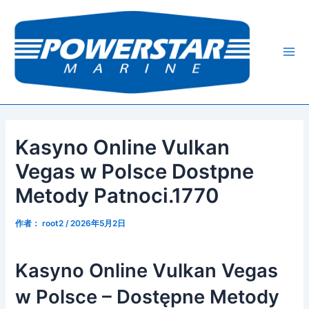
跳
Post
Mai
至
navigation
Me
内
容
Kasyno Online Vulkan
Vegas w Polsce Dostpne
Metody Patnoci.1770
作者：
root2
/
2026年5月2日
Kasyno Online Vulkan Vegas
w Polsce – Dostępne Metody