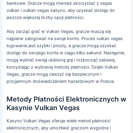
bankowe. Gracze mogą również skorzystać z vegas
vulkan i vulkan vegas kasyno, aby uzyskać dostęp do
jeszcze większej liczby opcji płatności.
Aby zacząć grać w Vulkan Vegas, gracze muszą się
najpierw zalogować na swoje konto. Proces vulkan vegas
logowanie jest szybki i prosty, a gracze mogą uzyskać
dostęp do swojego konta w ciągu kilku sekund. Następnie,
mogą wybrać swoją ulubioną grę i rozpocząć zabawę,
korzystając z wybranej metody płatności. Dzięki Vulkan
Vegas, gracze mogą cieszyć się bezpiecznym i
przyjemnym doświadczeniem hazardowym w Polsce.
Metody Płatności Elektronicznych w
Kasynie Vulkan Vegas
Kasyno Vulkan Vegas oferuje wiele metod płatności
elektronicznych, aby umożliwić graczom wygodne i