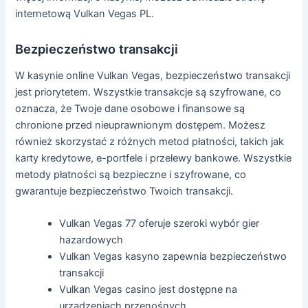
internetową Vulkan Vegas PL.
Bezpieczeństwo transakcji
W kasynie online Vulkan Vegas, bezpieczeństwo transakcji
jest priorytetem. Wszystkie transakcje są szyfrowane, co
oznacza, że Twoje dane osobowe i finansowe są
chronione przed nieuprawnionym dostępem. Możesz
również skorzystać z różnych metod płatności, takich jak
karty kredytowe, e-portfele i przelewy bankowe. Wszystkie
metody płatności są bezpieczne i szyfrowane, co
gwarantuje bezpieczeństwo Twoich transakcji.
Vulkan Vegas 77 oferuje szeroki wybór gier
hazardowych
Vulkan Vegas kasyno zapewnia bezpieczeństwo
transakcji
Vulkan Vegas casino jest dostępne na
urządzeniach przenośnych