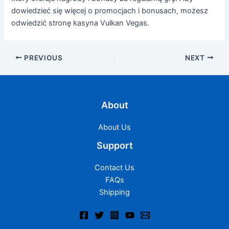
dowiedzieć się więcej o promocjach i bonusach, możesz
odwiedzić stronę kasyna Vulkan Vegas.
PREVIOUS
NEXT
About
About Us
Support
Contact Us
FAQs
Shipping