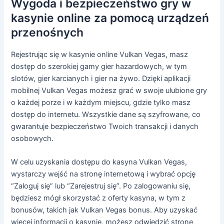
Wygoda i bezpieczeństwo gry w
kasynie online za pomocą urządzeń
przenośnych
Rejestrując się w kasynie online Vulkan Vegas, masz
dostęp do szerokiej gamy gier hazardowych, w tym
slotów, gier karcianych i gier na żywo. Dzięki aplikacji
mobilnej Vulkan Vegas możesz grać w swoje ulubione gry
o każdej porze i w każdym miejscu, gdzie tylko masz
dostęp do internetu. Wszystkie dane są szyfrowane, co
gwarantuje bezpieczeństwo Twoich transakcji i danych
osobowych.
W celu uzyskania dostępu do kasyna Vulkan Vegas,
wystarczy wejść na stronę internetową i wybrać opcję
“Zaloguj się” lub “Zarejestruj się”. Po zalogowaniu się,
będziesz mógł skorzystać z oferty kasyna, w tym z
bonusów, takich jak Vulkan Vegas bonus. Aby uzyskać
więcej informacji o kasynie, możesz odwiedzić stronę