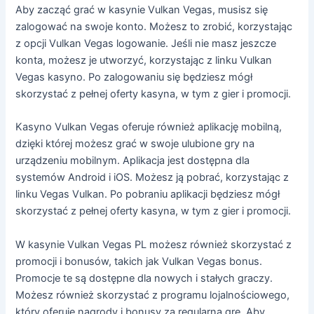
Aby zacząć grać w kasynie Vulkan Vegas, musisz się
zalogować na swoje konto. Możesz to zrobić, korzystając
z opcji Vulkan Vegas logowanie. Jeśli nie masz jeszcze
konta, możesz je utworzyć, korzystając z linku Vulkan
Vegas kasyno. Po zalogowaniu się będziesz mógł
skorzystać z pełnej oferty kasyna, w tym z gier i promocji.
Kasyno Vulkan Vegas oferuje również aplikację mobilną,
dzięki której możesz grać w swoje ulubione gry na
urządzeniu mobilnym. Aplikacja jest dostępna dla
systemów Android i iOS. Możesz ją pobrać, korzystając z
linku Vegas Vulkan. Po pobraniu aplikacji będziesz mógł
skorzystać z pełnej oferty kasyna, w tym z gier i promocji.
W kasynie Vulkan Vegas PL możesz również skorzystać z
promocji i bonusów, takich jak Vulkan Vegas bonus.
Promocje te są dostępne dla nowych i stałych graczy.
Możesz również skorzystać z programu lojalnościowego,
który oferuje nagrody i bonusy za regularną grę. Aby