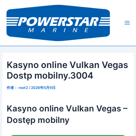
跳
Post
Mai
至
navigation
Me
内
容
Kasyno online Vulkan Vegas
Dostp mobilny.3004
作者：
root2
/
2026年5月9日
Kasyno online Vulkan Vegas –
Dostęp mobilny