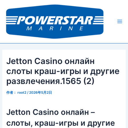
跳
Post
Mai
至
navigation
Me
内
容
Jetton Casino онлайн
слоты краш-игры и другие
развлечения.1565 (2)
作者：
root2
/
2026年5月2日
Jetton Casino онлайн –
слоты, краш-игры и другие