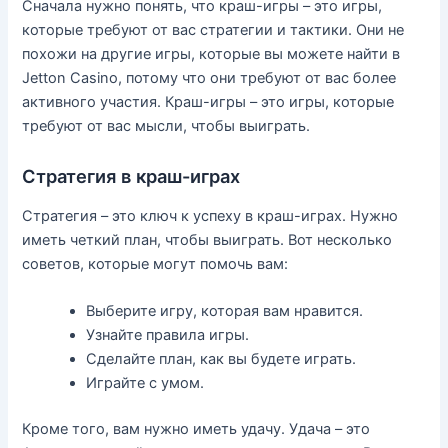
Сначала нужно понять, что краш-игры – это игры,
которые требуют от вас стратегии и тактики. Они не
похожи на другие игры, которые вы можете найти в
Jetton Casino, потому что они требуют от вас более
активного участия. Краш-игры – это игры, которые
требуют от вас мысли, чтобы выиграть.
Стратегия в краш-играх
Стратегия – это ключ к успеху в краш-играх. Нужно
иметь четкий план, чтобы выиграть. Вот несколько
советов, которые могут помочь вам:
Выберите игру, которая вам нравится.
Узнайте правила игры.
Сделайте план, как вы будете играть.
Играйте с умом.
Кроме того, вам нужно иметь удачу. Удача – это