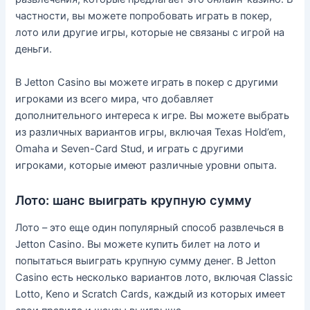
частности, вы можете попробовать играть в покер,
лото или другие игры, которые не связаны с игрой на
деньги.
В Jetton Casino вы можете играть в покер с другими
игроками из всего мира, что добавляет
дополнительного интереса к игре. Вы можете выбрать
из различных вариантов игры, включая Texas Hold’em,
Omaha и Seven-Card Stud, и играть с другими
игроками, которые имеют различные уровни опыта.
Лото: шанс выиграть крупную сумму
Лото – это еще один популярный способ развлечься в
Jetton Casino. Вы можете купить билет на лото и
попытаться выиграть крупную сумму денег. В Jetton
Casino есть несколько вариантов лото, включая Classic
Lotto, Keno и Scratch Cards, каждый из которых имеет