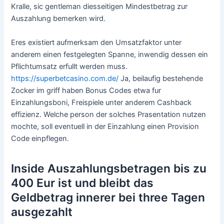
Kralle, sic gentleman diesseitigen Mindestbetrag zur
Auszahlung bemerken wird.
Eres existiert aufmerksam den Umsatzfaktor unter
anderem einen festgelegten Spanne, inwendig dessen ein
Pflichtumsatz erfullt werden muss.
https://superbetcasino.com.de/
Ja, beilaufig bestehende
Zocker im griff haben Bonus Codes etwa fur
Einzahlungsboni, Freispiele unter anderem Cashback
effizienz. Welche person der solches Prasentation nutzen
mochte, soll eventuell in der Einzahlung einen Provision
Code einpflegen.
Inside Auszahlungsbetragen bis zu
400 Eur ist und bleibt das
Geldbetrag innerer bei three Tagen
ausgezahlt