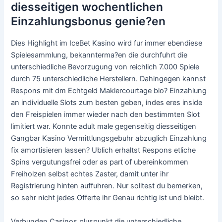
diesseitigen wochentlichen
Einzahlungsbonus genie?en
Dies Highlight im IceBet Kasino wird fur immer ebendiese
Spielesammlung, bekannterma?en die durchfuhrt die
unterschiedliche Bevorzugung von reichlich 7.000 Spiele
durch 75 unterschiedliche Herstellern. Dahingegen kannst
Respons mit dm Echtgeld Maklercourtage blo? Einzahlung
an individuelle Slots zum besten geben, indes eres inside
den Freispielen immer wieder nach den bestimmten Slot
limitiert war. Konnte adult male gegenseitig diesseitigen
Gangbar Kasino Vermittlungsgebuhr abzuglich Einzahlung
fix amortisieren lassen? Ublich erhaltst Respons etliche
Spins vergutungsfrei oder as part of ubereinkommen
Freiholzen selbst echtes Zaster, damit unter ihr
Registrierung hinten auffuhren. Nur solltest du bemerken,
so sehr nicht jedes Offerte ihr Genau richtig ist und bleibt.
Verbunden Casinos pluspunkt die unterschiedliche