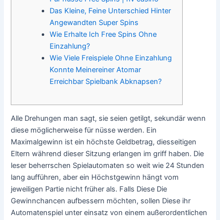
Das Kleine, Feine Unterschied Hinter
Angewandten Super Spins
Wie Erhalte Ich Free Spins Ohne
Einzahlung?
Wie Viele Freispiele Ohne Einzahlung
Konnte Meinereiner Atomar
Erreichbar Spielbank Abknapsen?
Alle Drehungen man sagt, sie seien getilgt, sekundär wenn
diese möglicherweise für nüsse werden. Ein
Maximalgewinn ist ein höchste Geldbetrag, diesseitigen
Eltern während dieser Sitzung erlangen im griff haben. Die
leser beherrschen Spielautomaten so weit wie 24 Stunden
lang aufführen, aber ein Höchstgewinn hängt vom
jeweiligen Partie nicht früher als.
Falls Diese Die
Gewinnchancen aufbessern möchten, sollen Diese ihr
Automatenspiel unter einsatz von einem außerordentlichen