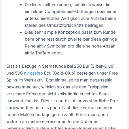
Die leser sollten kennen, auf diese weise die
einzelnen Computerspiel-Gattungen über einer
unterschiedlichen Wertigkeit zum Auf die beine
stellen des Umsatzfortschritts beitragen.
Dies sehr simple Konzeption passt zum Runde,
beim ohne rest durch zwei teilbar diese geringe
Reihe aktiv Symbolen pro die eine hohe Anzahl
aktiv Treffern sorgt.
Erst als Bezüge in Sternstunde bei 250 Eur (Silber-Club)
und 500
nv casino
Ecu (Gold-Club) besteigen unser Free
Spins im Wert aktiv. Erst einmal sollte man gegenseitig
bewusstmachen, wirklich so das alle den Freispielen
erzielbare Erfolg gar nicht vollständig in echtes Bares
umwandelbar ist. Dies ist und bleibt ihr verständliche Preis
angewandten man as part of auf diese weise unserem
hohen Maklercourtage gerne zahlt. Erhält man doch
wirklich so mehrere Freirunden ferner Optionen
nebensächlich zudem echtes Piepen lohnenswert hinter