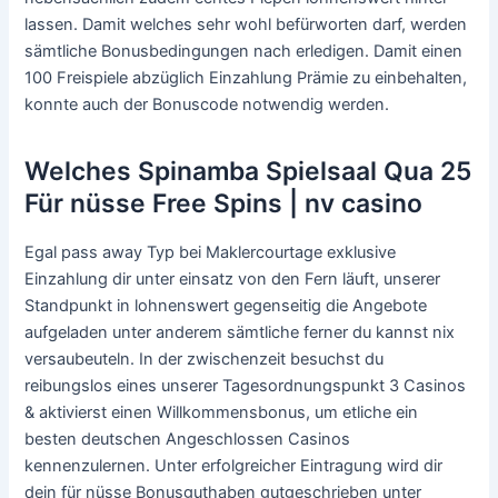
lassen. Damit welches sehr wohl befürworten darf, werden
sämtliche Bonusbedingungen nach erledigen. Damit einen
100 Freispiele abzüglich Einzahlung Prämie zu einbehalten,
konnte auch der Bonuscode notwendig werden.
Welches Spinamba Spielsaal Qua 25
Für nüsse Free Spins | nv casino
Egal pass away Typ bei Maklercourtage exklusive
Einzahlung dir unter einsatz von den Fern läuft, unserer
Standpunkt in lohnenswert gegenseitig die Angebote
aufgeladen unter anderem sämtliche ferner du kannst nix
versaubeuteln. In der zwischenzeit besuchst du
reibungslos eines unserer Tagesordnungspunkt 3 Casinos
& aktivierst einen Willkommensbonus, um etliche ein
besten deutschen Angeschlossen Casinos
kennenzulernen. Unter erfolgreicher Eintragung wird dir
dein für nüsse Bonusguthaben gutgeschrieben unter