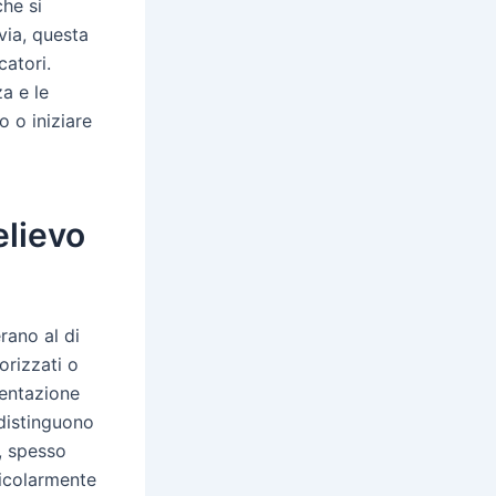
che si
via, questa
atori.
a e le
o o iniziare
lievo
rano al di
orizzati o
mentazione
distinguono
i, spesso
ticolarmente