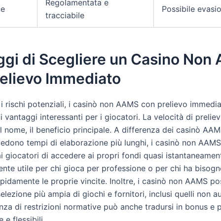
Regolamentata e
ne
Possibile evasio
tracciabile
ggi di Scegliere un Casino No
relievo Immediato
i rischi potenziali, i casinò non AAMS con prelievo immed
ni vantaggi interessanti per i giocatori. La velocità di preli
l nome, il beneficio principale. A differenza dei casinò AA
edono tempi di elaborazione più lunghi, i casinò non AAM
i giocatori di accedere ai propri fondi quasi istantaneamen
nte utile per chi gioca per professione o per chi ha bisogn
apidamente le proprie vincite. Inoltre, i casinò non AAMS p
selezione più ampia di giochi e fornitori, inclusi quelli non au
senza di restrizioni normative può anche tradursi in bonus e
e flessibili.