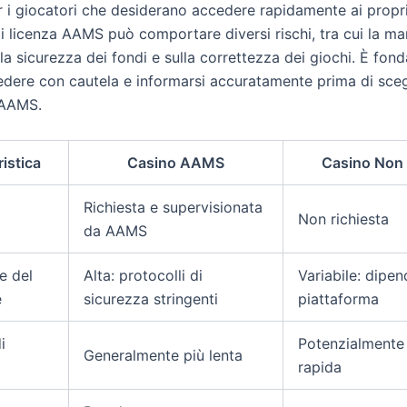
r i giocatori che desiderano accedere rapidamente ai propri
 licenza AAMS può comportare diversi rischi, tra cui la m
la sicurezza dei fondi e sulla correttezza dei giochi. È fon
edere con cautela e informarsi accuratamente prima di sceg
 AAMS.
istica
Casino AAMS
Casino No
Richiesta e supervisionata
Non richiesta
da AAMS
e del
Alta: protocolli di
Variabile: dipen
e
sicurezza stringenti
piattaforma
i
Potenzialmente
Generalmente più lenta
rapida