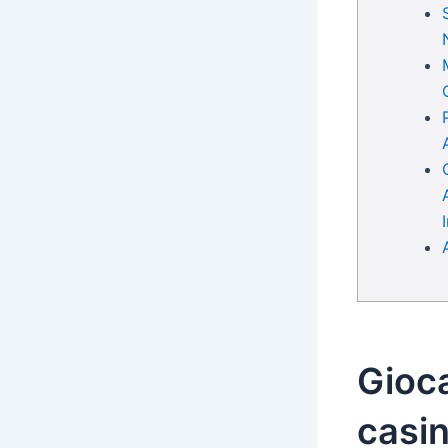
Gioca
casi