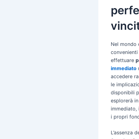
perfe
vinci
Nel mondo de
convenienti 
effettuare
p
immediato
r
accedere ra
le implicazi
disponibili 
esplorerà in
immediato, 
i propri fon
L’assenza d