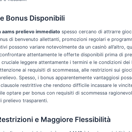
 e Bonus Disponibili
n aams prelievo immediato
spesso cercano di attrarre gioc
nus di benvenuto allettanti, promozioni regolari e programm
tivi possono variare notevolmente da un casinò all’altro, qu
confrontare attentamente le offerte disponibili prima di pr
 cruciale leggere attentamente i termini e le condizioni dei
tenzione ai requisiti di scommessa, alle restrizioni sui giochi
prelievo. Spesso, i bonus apparentemente vantaggiosi pos
lausole restrittive che rendono difficile incassare le vincit
bile optare per bonus con requisiti di scommessa ragionevol
i prelievo trasparenti.
estrizioni e Maggiore Flessibilità