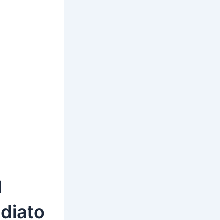
l
diato