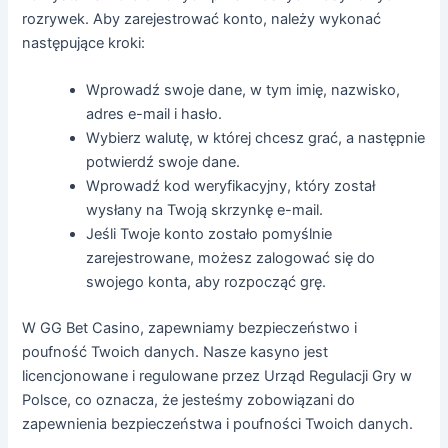
rozrywek. Aby zarejestrować konto, należy wykonać
następujące kroki:
Wprowadź swoje dane, w tym imię, nazwisko,
adres e-mail i hasło.
Wybierz walutę, w której chcesz grać, a następnie
potwierdź swoje dane.
Wprowadź kod weryfikacyjny, który został
wysłany na Twoją skrzynkę e-mail.
Jeśli Twoje konto zostało pomyślnie
zarejestrowane, możesz zalogować się do
swojego konta, aby rozpocząć grę.
W GG Bet Casino, zapewniamy bezpieczeństwo i
poufność Twoich danych. Nasze kasyno jest
licencjonowane i regulowane przez Urząd Regulacji Gry w
Polsce, co oznacza, że jesteśmy zobowiązani do
zapewnienia bezpieczeństwa i poufności Twoich danych.