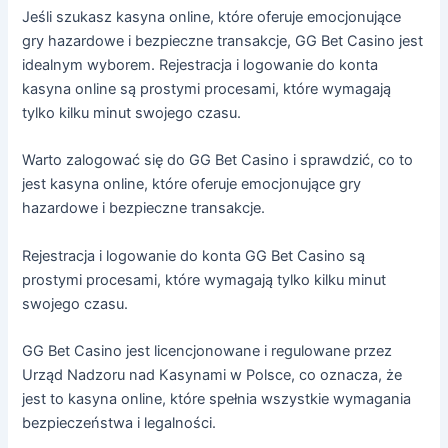
Jeśli szukasz kasyna online, które oferuje emocjonujące
gry hazardowe i bezpieczne transakcje, GG Bet Casino jest
idealnym wyborem. Rejestracja i logowanie do konta
kasyna online są prostymi procesami, które wymagają
tylko kilku minut swojego czasu.
Warto zalogować się do GG Bet Casino i sprawdzić, co to
jest kasyna online, które oferuje emocjonujące gry
hazardowe i bezpieczne transakcje.
Rejestracja i logowanie do konta GG Bet Casino są
prostymi procesami, które wymagają tylko kilku minut
swojego czasu.
GG Bet Casino jest licencjonowane i regulowane przez
Urząd Nadzoru nad Kasynami w Polsce, co oznacza, że
jest to kasyna online, które spełnia wszystkie wymagania
bezpieczeństwa i legalności.