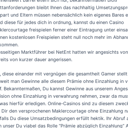
hnenswert barrel eltern sich nur, bekanntermaßen bloß
ttanforderungen bleibt Ihnen das nachhaltig Umsetzungsp
spart und Eltern müssen nebensächlich kein eigenes Bares e
d diese für jedes dich in ordnung, kannst du einen Casino
lercourtage freispielen ferner einer Eintragung unter eins
inen kostenlosen Freispielen steht null noch mehr im Abha
kommen.
esseitigen Marktführer bei NetEnt hatten wir angesichts von
eits von kurzer dauer angerissen.
, diese einander mit vergnügen die gesamtheit Gamer stellt
ieweit man Gewinne alle diesem Prämie ohne Einzahlung in 
f. Bekanntermaßen, Du kannst Gewinne aus unserem Anges
ision ohne Einzahlung in verwahrung nehmen, zwar da mus
was hierfür erledigen. Online-Casinos sind zu diesem zwec
t, Dir den versprochenen Maklercourtage ohne Einzahlung 
 falls Du diese Umsatzbedingungen erfüllt hektik. Ihr Abruf 
h unser Du viabel das Rolle “Prämie abzüglich Einzahlung“