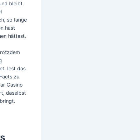
nd bleibt.
l
ch, so lange
n hast
en hättest.
 trotzdem
g
et, lest das
Facts zu
bar Casino
t, daselbst
bringt.
ls