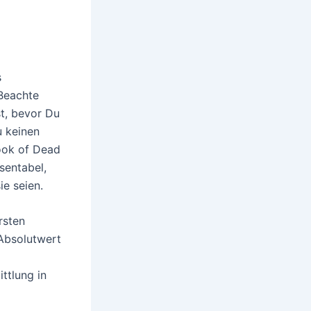
s
Beachte
t, bevor Du
u keinen
Book of Dead
sentabel,
ie seien.
rsten
Absolutwert
ttlung in