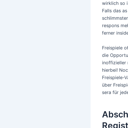
wirklich so
Falls das as
schlimmsten
respons meh
ferner insi
Freispiele 
die Opportu
inoffizielle
hierbei! No
Freispiele-
über Freisp
sera für jed
Absch
Regist