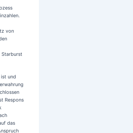
rozess
inzahlen.
atz von
nden
 Starburst
 ist und
verwahrung
chlossen
st Respons
k
nach
auf das
 Anspruch