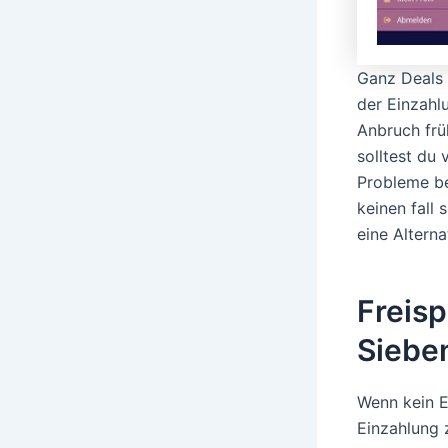
Ganz Deals 
der Einzahl
Anbruch frü
solltest du
Probleme be
keinen fall
eine Alterna
Freisp
Siebe
Wenn kein E
Einzahlung z