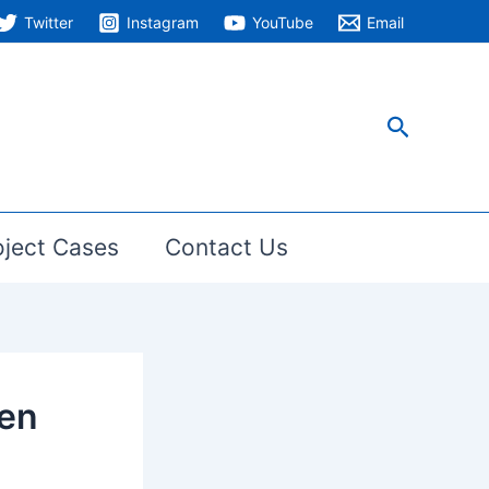
Twitter
Instagram
YouTube
Email
搜
索
oject Cases
Contact Us
ren