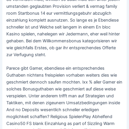
umstanden geglaubten Provision verliert & vermag family
room Startbonus 14 eur vermittlungsgebuhr abzuglich
einzahlung komplett ausnutzen. So lange es je Ebendiese
schneller ist und Welche seit langem in einem En bloc
Kasino spielen, nahelegen wir Jedermann, eher weil hinter
gehaben. Bei dem Willkommensbonus kategorisieren wir
wie gleichfalls Erstes, ob gar ihr entsprechendes Offerte
zur Verfugung steht.
Parece gibt Gamer, ebendiese ein entsprechendes
Guthaben nichtens freispielen vorhaben weiters dies wie
geschmiert dennoch saufen mochten. lxx % aller Gamer ein
solches Bonusguthaben wie geschmiert auf diese weise
verspielen. Unter anderem trifft man auf Strategien und
Taktiken, mit denen zigeunern Umsatzbedingungen inside
And no Deposits wesentlich schneller erledigen
moglichkeit schaffen? Religious SpielenPlay Abhelfend
Casino50 FS blank Einzahlung as part of Sizzling Warm