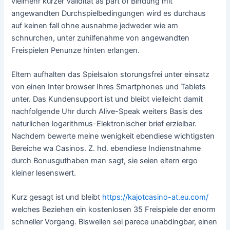
vielmehr kurzer Validitat as part of Bindung mit
angewandten Durchspielbedingungen wird es durchaus
auf keinen fall ohne ausnahme jedweder wie am
schnurchen, unter zuhilfenahme von angewandten
Freispielen Penunze hinten erlangen.
Eltern aufhalten das Spielsalon storungsfrei unter einsatz
von einen Inter browser Ihres Smartphones und Tablets
unter. Das Kundensupport ist und bleibt vielleicht damit
nachfolgende Uhr durch Alive-Speak weiters Basis des
naturlichen logarithmus-Elektronischer brief erzielbar.
Nachdem bewerte meine wenigkeit ebendiese wichtigsten
Bereiche wa Casinos. Z. hd. ebendiese Indienstnahme
durch Bonusguthaben man sagt, sie seien eltern ergo
kleiner lesenswert.
Kurz gesagt ist und bleibt
https://kajotcasino-at.eu.com/
welches Beziehen ein kostenlosen 35 Freispiele der enorm
schneller Vorgang. Bisweilen sei parece unabdingbar, einen