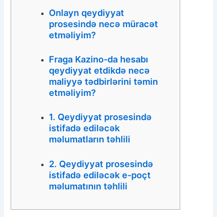
Onlayn qeydiyyat
prosesində necə müracət
etməliyim?
Fraga Kazino-da hesabı
qeydiyyat etdikdə necə
maliyyə tədbirlərini təmin
etməliyim?
1. Qeydiyyat prosesində
istifadə ediləcək
məlumatların təhlili
2. Qeydiyyat prosesində
istifadə ediləcək e-poçt
məlumatının təhlili