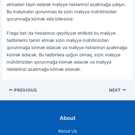
etmədən təyin edərək maliyyə risklərinizi azaltmağa çalışın.
Bu məlumatın qorunması ilə sizin maliyyə mühitinizdən
qorunmağa kömək edə bilərsiniz.
Fraga bet-da hesabınızı qeydiyyat etdikdə bu maliyyə
tədbirlərini təmin etmək sizin maliyyə mühitinizdən
qorunmağa kömək edəcək və maliyyə risklərinizi azaltmağa
kömək edəcək. Bu tədbirlərə uyğun olmaq, sizin maliyyə
mühitinizdən qorunmağa kömək edəcək və maliyyə
risklərinizi azaltmağa kömək edəcək.
PREVIOUS
NEXT
About
About Us