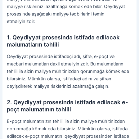
maliyyə risklərinizi azaltmağa kömək edə bilər. Qeydiyyat
prosesində aşağıdakı maliyyə tədbirlərini təmin
etməliyinizdir:
1. Qeydiyyat prosesində istifadə ediləcək
məlumatların təhlili
Qeydiyyat prosesində istifadəçi adı, şifrə, e-poçt və
məcburi məlumatları daxil etməliyinizdir. Bu məlumatların
təhlili ilə sizin maliyyə mühitinizdən qorunmağa kömək edə
bilərsiniz. Mümkün olarsa, istifadəçi adını və şifrəni
dəyişdirərək maliyyə risklərinizi azaltmağa çalışın.
2. Qeydiyyat prosesində istifadə ediləcək e-
poçt məlumatının təhlili
E-poçt məlumatınızın təhlili ilə sizin maliyyə mühitinizdən
qorunmağa kömək edə bilərsiniz. Mümkün olarsa, istifadə
ediləcək e-poçt məlumatını qeydiyyat prosesindən istifadə