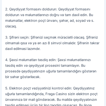
2. Qeydiyyat formasını doldurun: Qeydiyyat formasını
doldurun və məlumatlarınızı doğru və tam daxil edin. Bu
məlumatlar, elektron poçt ünvanı, şəhər, ad, soyad və s.
olacaq.
3. Şifrəni seçin: Şifrənizi seçmək müraciətli olacaq. Şifrəniz
olmamalı qısa və ya ən azı 8 simvol olmalıdır. Şifrənin təkrar
daxil edilməsi lazımdır.
4. Şəxsi məlumatları təsdiq edin: Şəxsi məlumatlarınızı
təsdiq edin və qeydiyyat prosesini tamamlayın. Bu
prosesdə qeydiyyatınızın uğurla tamamlandığını göstərən
bir səhər göstəriləcək.
5. Elektron poçt vəziyyətinizi kontrol edin: Qeydiyyatınız
uğurla tamamlandığında, Fraga Casino sizin elektron poçt
ünvanınıza bir mail göndərəcək. Bu maildə qeydiyyatınızın
təsdiq edilməsi üçün bir linq təqdim olunacaq. Bu linqə