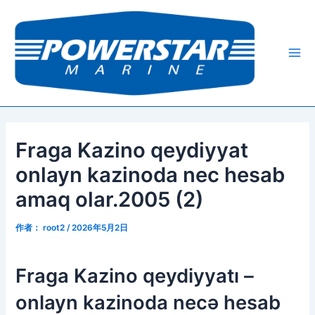
跳
Post
Mai
至
navigation
Me
内
容
Fraga Kazino qeydiyyat
onlayn kazinoda nec hesab
amaq olar.2005 (2)
作者：
root2
/
2026年5月2日
Fraga Kazino qeydiyyatı –
onlayn kazinoda necə hesab