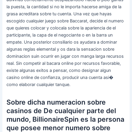
la puesta, la cantidad si no le importa hacerse amiga de la
grasa acreditara sobre tu cuenta. Una vez que hayas
escogido cualquier juego sobre Baccarat, decide el numero
que quieres colocar y colocala sobre la apariencia de el
participante, la capa de el negociante o en la barra un
empate. Una posterior consiliario os ayudara a dominar
algunas reglas elemental y os dara la sensacion sobre
dominacion suin ocurrir en jugar con manga larga recursos
real. Sin competir al bacara online por recursos favorable,
existe algunas exitos a pensar, como designar algun
casino online de confianza, producir una cuenta asi�
como elaborar cualquier tanque.
Sobre dicha numeracion sobre
casinos de De cualquier parte del
mundo, BillionaireSpin es la persona
que posee menor numero sobre