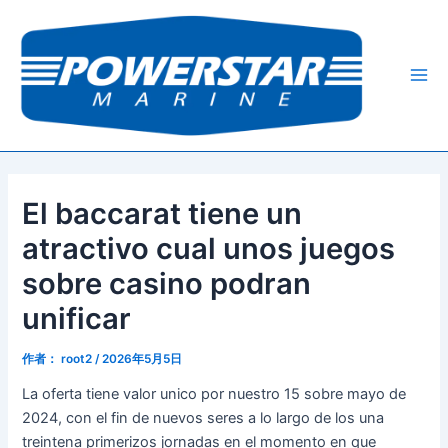
跳
Post
Mai
至
navigation
Me
内
容
El baccarat tiene un
atractivo cual unos juegos
sobre casino podran
unificar
作者：
root2
/
2026年5月5日
La oferta tiene valor unico por nuestro 15 sobre mayo de
2024, con el fin de nuevos seres a lo largo de los una
treintena primerizos jornadas en el momento en que