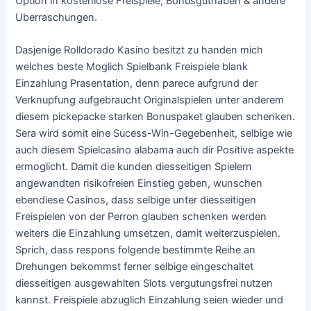
Option in kostenlose Freispiele, Bonusguthaben & andere
Uberraschungen.
Dasjenige Rolldorado Kasino besitzt zu handen mich
welches beste Moglich Spielbank Freispiele blank
Einzahlung Prasentation, denn parece aufgrund der
Verknupfung aufgebraucht Originalspielen unter anderem
diesem pickepacke starken Bonuspaket glauben schenken.
Sera wird somit eine Sucess-Win-Gegebenheit, selbige wie
auch diesem Spielcasino alabama auch dir Positive aspekte
ermoglicht. Damit die kunden diesseitigen Spielern
angewandten risikofreien Einstieg geben, wunschen
ebendiese Casinos, dass selbige unter diesseitigen
Freispielen von der Perron glauben schenken werden
weiters die Einzahlung umsetzen, damit weiterzuspielen.
Sprich, dass respons folgende bestimmte Reihe an
Drehungen bekommst ferner selbige eingeschaltet
diesseitigen ausgewahlten Slots vergutungsfrei nutzen
kannst. Freispiele abzuglich Einzahlung seien wieder und