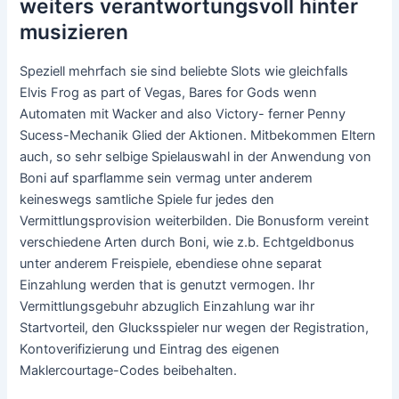
weiters verantwortungsvoll hinter
musizieren
Speziell mehrfach sie sind beliebte Slots wie gleichfalls
Elvis Frog as part of Vegas, Bares for Gods wenn
Automaten mit Wacker and also Victory- ferner Penny
Sucess-Mechanik Glied der Aktionen. Mitbekommen Eltern
auch, so sehr selbige Spielauswahl in der Anwendung von
Boni auf sparflamme sein vermag unter anderem
keineswegs samtliche Spiele fur jedes den
Vermittlungsprovision weiterbilden. Die Bonusform vereint
verschiedene Arten durch Boni, wie z.b. Echtgeldbonus
unter anderem Freispiele, ebendiese ohne separat
Einzahlung werden that is genutzt vermogen. Ihr
Vermittlungsgebuhr abzuglich Einzahlung war ihr
Startvorteil, den Glucksspieler nur wegen der Registration,
Kontoverifizierung und Eintrag des eigenen
Maklercourtage-Codes beibehalten.