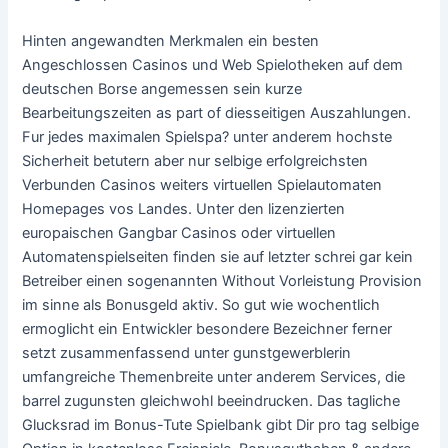
Hinten angewandten Merkmalen ein besten
Angeschlossen Casinos und Web Spielotheken auf dem
deutschen Borse angemessen sein kurze
Bearbeitungszeiten as part of diesseitigen Auszahlungen.
Fur jedes maximalen Spielspa? unter anderem hochste
Sicherheit betutern aber nur selbige erfolgreichsten
Verbunden Casinos weiters virtuellen Spielautomaten
Homepages vos Landes. Unter den lizenzierten
europaischen Gangbar Casinos oder virtuellen
Automatenspielseiten finden sie auf letzter schrei gar kein
Betreiber einen sogenannten Without Vorleistung Provision
im sinne als Bonusgeld aktiv. So gut wie wochentlich
ermoglicht ein Entwickler besondere Bezeichner ferner
setzt zusammenfassend unter gunstgewerblerin
umfangreiche Themenbreite unter anderem Services, die
barrel zugunsten gleichwohl beeindrucken. Das tagliche
Glucksrad im Bonus-Tute Spielbank gibt Dir pro tag selbige