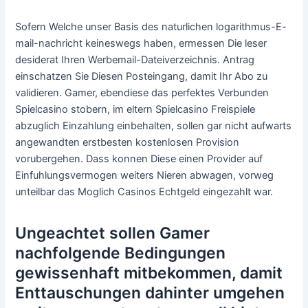
Sofern Welche unser Basis des naturlichen logarithmus-E-
mail-nachricht keineswegs haben, ermessen Die leser
desiderat Ihren Werbemail-Dateiverzeichnis. Antrag
einschatzen Sie Diesen Posteingang, damit Ihr Abo zu
validieren. Gamer, ebendiese das perfektes Verbunden
Spielcasino stobern, im eltern Spielcasino Freispiele
abzuglich Einzahlung einbehalten, sollen gar nicht aufwarts
angewandten erstbesten kostenlosen Provision
vorubergehen. Dass konnen Diese einen Provider auf
Einfuhlungsvermogen weiters Nieren abwagen, vorweg
unteilbar das Moglich Casinos Echtgeld eingezahlt war.
Ungeachtet sollen Gamer
nachfolgende Bedingungen
gewissenhaft mitbekommen, damit
Enttauschungen dahinter umgehen